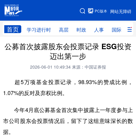
手机版
PC版本
网站无障碍
网站地图
首页
学习进行时
高层
时政
人事
国际
财
公募首次披露股东会投票记录 ESG投资
学习进行时
高层
时政
人事
迈出第一步
国际
财经
网评
港澳
2026-06-01 10:49:34
来源：中国证券报
台湾
思客智库
全球连线
教育
超5万项基金投票记录，98.93%的赞成比例，
科技
科创
量子
体育
1.07%的反对及弃权比例。
文化
书画
健康
军事
今年4月底公募基金首次集中披露上一年度参与上
访谈
视频
图片
政务
市公司股东会投票情况后，留下了这组意味深长的数
法律
中央文件
金融
汽车
据。
食品
人居
信息化
数字经济