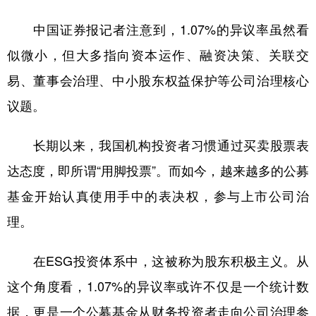
中国证券报记者注意到，1.07%的异议率虽然看
学术中国
乡村振兴
银龄
溯源中国
似微小，但大多指向资本运作、融资决策、关联交
城市
旅游
能源
会展
易、董事会治理、中小股东权益保护等公司治理核心
彩票
娱乐
时尚
悦读
议题。
公益
一带一路
亚太网
上市公司
长期以来，我国机构投资者习惯通过买卖股票表
文化产业
达态度，即所谓“用脚投票”。而如今，越来越多的公募
基金开始认真使用手中的表决权，参与上市公司治
地方频道
理。
北京
天津
河北
山西
在ESG投资体系中，这被称为股东积极主义。从
辽宁
吉林
上海
江苏
这个角度看，1.07%的异议率或许不仅是一个统计数
浙江
安徽
福建
江西
据，更是一个公募基金从财务投资者走向公司治理参