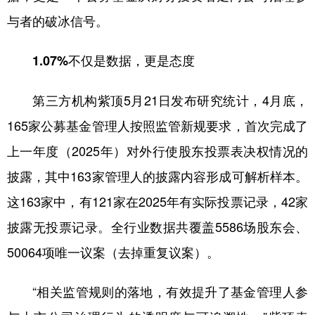
山东
河南
湖北
湖南
与者的破冰信号。
广东
广西
海南
重庆
1.07%不仅是数据，更是态度
四川
贵州
云南
西藏
陕西
甘肃
青海
宁夏
第三方机构紫顶5月21日发布研究统计，4月底，
新疆
内蒙古
黑龙江
165家公募基金管理人按照监管新规要求，首次完成了
上一年度（2025年）对外行使股东投票表决权情况的
披露，其中163家管理人的披露内容形成可解析样本。
多语种频道
这163家中，有121家在2025年有实际投票记录，42家
English
Español
Français
عربى
披露无投票记录。全行业数据共覆盖5586场股东会、
Русский язык
日本語
한국어
50064项唯一议案（去掉重复议案）。
Deutsch
Português
“相关监管规则的落地，有效提升了基金管理人参