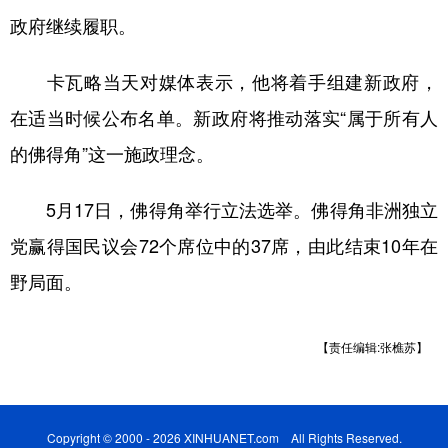
政府继续履职。
学术中国
乡村振兴
银龄
溯源中国
卡瓦略当天对媒体表示，他将着手组建新政府，
城市
旅游
能源
会展
在适当时候公布名单。新政府将推动落实“属于所有人
彩票
娱乐
时尚
悦读
的佛得角”这一施政理念。
公益
一带一路
亚太网
上市公司
5月17日，佛得角举行立法选举。佛得角非洲独立
文化产业
党赢得国民议会72个席位中的37席，由此结束10年在
野局面。
地方频道
北京
天津
河北
山西
【责任编辑:张樵苏】
辽宁
吉林
上海
江苏
浙江
安徽
福建
江西
Copyright © 2000 - 2026 XINHUANET.com All Rights Reserved.