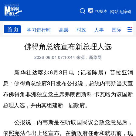
手机版
PC版本
网站无障碍
网站地图
首页
学习进行时
高层
时政
人事
国际
财
佛得角总统宣布新总理人选
学习进行时
高层
时政
人事
2026-06-04 07:10:44
来源：新华网
国际
财经
网评
港澳
新华社达喀尔6月3日电（记者陈晨）普拉亚消
台湾
思客智库
全球连线
教育
息：佛得角总统府3日发布公报说，总统内韦斯当天宣
科技
科创
量子
体育
布佛得角非洲独立党主席弗朗西斯科·卡瓦略为该国新
文化
书画
健康
军事
总理人选，并由其组建新一届政府。
访谈
视频
图片
政务
公报说，内韦斯是在听取国民议会政党意见后，
法律
中央文件
金融
汽车
依照宪法作出上述宣布。在新政府任命和就职前，现
食品
人居
信息化
数字经济