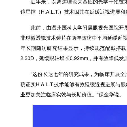
近年来，以离焦理论为基础的光学干预技
镜星控（H.A.L.T.）技术因其在延缓近视
此前，由温州医科大学附属眼视光医院开
非球微透镜技术镜片在两年随访中平均延缓近视加深67%
年长期随访研究结果显示，持续规范配戴搭载H.
2.30D，延缓眼轴增长0.92mm，并有效降低
“这份长达七年的研究成果，为临床开展
确证实H.A.L.T.技术能够有效延缓近视进
业更加关注临床实效与长期价值。”保金华说。