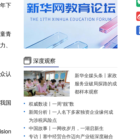
8年下
童青
视力、
深度观察
众认
新华全媒头条丨
家政
服务业破局探路的成
都样本观察
，我国
权威数读丨一周“靓”数
新闻分析丨一人名下多家独资企业缘何成
为涉税风险点
中国故事丨一网收岁月，一湖启新生
ion
专访丨塞中经贸合作迈向产业链深度融合