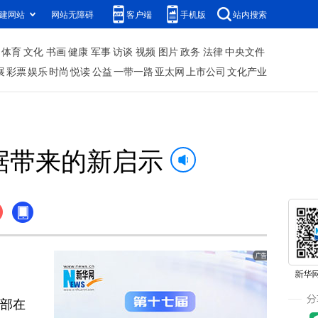
建网站
网站无障碍
客户端
手机版
站内搜索
体育
文化
书画
健康
军事
访谈
视频
图片
政务
法律
中央文件
展
彩票
娱乐
时尚
悦读
公益
一带一路
亚太网
上市公司
文化产业
据带来的新启示
部在