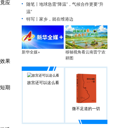
究竟应
随笔丨地球急需“降温”，气候合作更要“升
温”
特写丨家乡，就在维港边
移轴视角看云南晋宁农
新华全媒+
耕图
种效果
故宫还可以这么看
短期
微不足道的一切