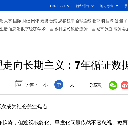
ENGLISH
新华报刊
地方频道
承
政
人事
国际
财经
网评
港澳
台湾
思客智库
全球连线
教育
科技
科创
量子
生活
信息化
数字经济
学术中国
乡村振兴
银龄
溯源中国
城市
旅游
能源
会
理走向长期主义：7年循证数
字体：
小
中
大
分享到：
再次成为社会关注焦点。
降趋势，但近视低龄化、早发化问题依然不容忽视。教育