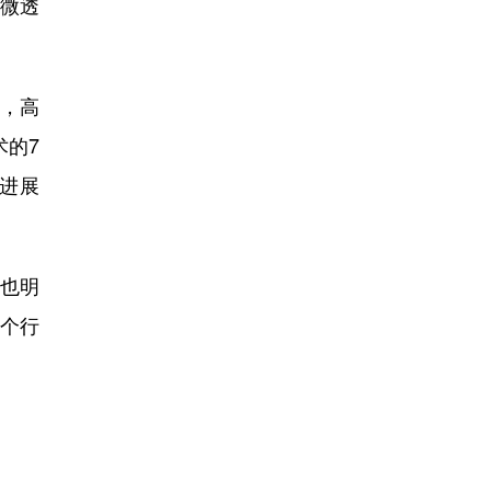
微透
，高
术的7
视进展
它也明
整个行