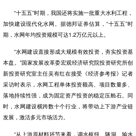
山东
河南
湖北
湖南
“十五五”时期，我国还将实施一批重大水利工程，
广东
广西
海南
重庆
加快建设现代化水网。据德邦证券估算，“十五五”时
四川
贵州
云南
西藏
期，水网年均投资规模可达1.2万亿元以上。
陕西
甘肃
青海
宁夏
“水网建设直接形成大规模有效投资，夯实投资基
新疆
内蒙古
黑龙江
本盘。”国家发展改革委宏观经济研究院投资研究所创
新投资研究室主任吴有红在接受《经济参考报》记者
多语种频道
采访时表示，水网工程单体投资额高、项目数量多、
English
Español
Français
عربى
落地持续性强，成为固定资产投资的稳定压舱石。同
Русский язык
日本語
한국어
时，水网建设横跨数十个行业，将带动上下游产业链
Deutsch
Português
发展，激活多元市场活力。
“从上游原材料环节来看，调水枢纽、隧洞、输水