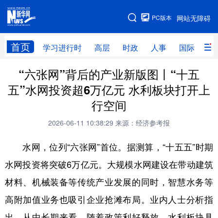
手机版
PC版本
网站无障碍
网站地图
首页
学习进行时
高层
时政
人事
国际
财
“六张网”背后的产业新版图丨“十五
学习进行时
高层
时政
人事
五”水网投资超6万亿元 水利板块打开上
国际
财经
网评
港澳
行空间
台湾
思客智库
全球连线
教育
2026-06-11 10:38:29
来源：经济参考报
科技
科创
量子
体育
水网，位列“六张网”首位。据测算，“十五五”时期
文化
书画
健康
军事
水网投资将突破6万亿元。大规模水网建设在带动建筑
访谈
视频
图片
政务
材料、机械装备等传统产业发展的同时，智慧水务等
法律
中央文件
金融
汽车
高附加值业务也吸引企业抢滩布局。业内人士分析指
出，从中长期来看，随着政策利好释放，水利板块具
食品
人居
信息化
数字经济