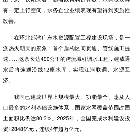
有一定上行空间，水务企业业绩表现有望得到实质性
学术中国
乡村振兴
银龄
溯源中国
改善。
城市
旅游
能源
会展
在环北部湾广东水资源配置工程建设现场，是一
彩票
娱乐
时尚
悦读
派热火朝天的景象：首个盾构区间贯通、管线施工提
公益
一带一路
亚太网
上市公司
速……这条长达490公里的跨流域引调水工程，建成通
文化产业
水后将连通沿线12座水库，实现江河联调、水源互
济。
地方频道
我国已建成世界上规模最大、功能最全、惠及人
北京
天津
河北
山西
口最多的水利基础设施体系，国家水网覆盖范围占国
辽宁
吉林
上海
江苏
土面积比例达80.3%。2025年，全国完成水利建设投
浙江
安徽
福建
江西
资12848亿元，连续4年超万亿元。