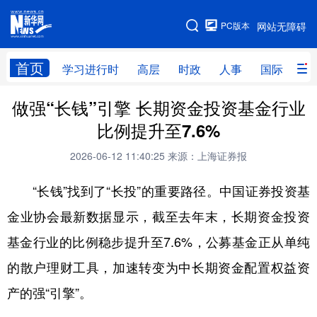
手机版
PC版本
网站无障碍
网站地图
首页
学习进行时
高层
时政
人事
国际
财
做强“长钱”引擎 长期资金投资基金行业
学习进行时
高层
时政
人事
比例提升至7.6%
国际
财经
网评
港澳
2026-06-12 11:40:25
来源：上海证券报
台湾
思客智库
全球连线
教育
“长钱”找到了“长投”的重要路径。中国证券投资基
科技
科创
量子
体育
金业协会最新数据显示，截至去年末，长期资金投资
文化
书画
健康
军事
基金行业的比例稳步提升至7.6%，公募基金正从单纯
访谈
视频
图片
政务
的散户理财工具，加速转变为中长期资金配置权益资
法律
中央文件
金融
汽车
产的强“引擎”。
食品
人居
信息化
数字经济