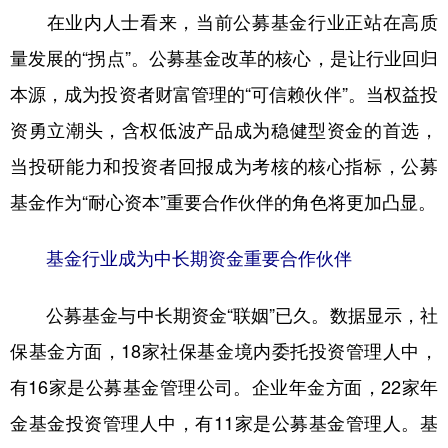
在业内人士看来，当前公募基金行业正站在高质
学术中国
乡村振兴
银龄
溯源中国
量发展的“拐点”。公募基金改革的核心，是让行业回归
城市
旅游
能源
会展
本源，成为投资者财富管理的“可信赖伙伴”。当权益投
彩票
娱乐
时尚
悦读
资勇立潮头，含权低波产品成为稳健型资金的首选，
当投研能力和投资者回报成为考核的核心指标，公募
公益
一带一路
亚太网
上市公司
基金作为“耐心资本”重要合作伙伴的角色将更加凸显。
文化产业
基金行业成为中长期资金重要合作伙伴
地方频道
公募基金与中长期资金“联姻”已久。数据显示，社
北京
天津
河北
山西
保基金方面，18家社保基金境内委托投资管理人中，
辽宁
吉林
上海
江苏
有16家是公募基金管理公司。企业年金方面，22家年
浙江
安徽
福建
江西
金基金投资管理人中，有11家是公募基金管理人。基