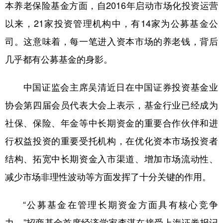
山东
河南
湖北
湖南
本养老保险基金方面，自2016年启动市场化投资运营
以来，21家投资管理机构中，有14家为公募基金公
广东
广西
海南
重庆
司。这意味着，每一笔进入资本市场的养老钱，背后
四川
贵州
云南
西藏
几乎都有公募基金的身影。
陕西
甘肃
青海
宁夏
中国证监会主席吴清近日在中国证券投资基金业
新疆
内蒙古
黑龙江
协会第四届会员代表大会上表示，基金行业已经成为
社保、保险、年金等中长期资金的重要合作伙伴和进
多语种频道
行权益投资的重要受托机构，在优化资本市场投资者
English
Español
Français
عربى
结构、拓宽中长期资金入市渠道、增加市场流动性、
Русский язык
日本語
한국어
减少市场非理性波动等方面发挥了十分关键的作用。
Deutsch
Português
“公募基金在管理长期资金方面具有核心竞争
力。”招商基金首席经济学家李湛在接受上海证券报记