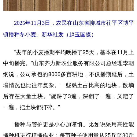
2025年11月3日，农民在山东省聊城市茌平区博平
镇播种冬小麦。新华社发（赵玉国摄）
“去年的小麦播期平均晚播了25天，基本在11月上
中旬播完。”山东齐力新农业服务有限公司总经理李朝
纲说，公司承包的8000多亩耕地，不仅播期延后，土
壤情况也比往年复杂。一些黏土占比高的地块，散墒
后存在大量土块。“旋耕了3遍，深翻了一遍，又耙了
一遍，把土块都打碎。”
播种与管护更是小心加谨慎。比如说采用高性能
播种机进行精播作业；每亩种子使用量从25斤至30斤