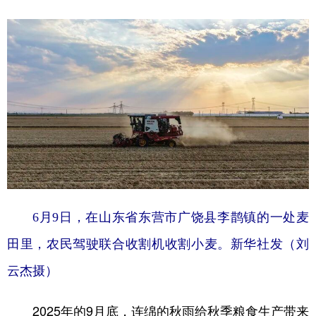
学术中国
乡村振兴
银龄
溯源中国
城市
旅游
能源
会展
彩票
娱乐
时尚
悦读
公益
一带一路
亚太网
上市公司
文化产业
地方频道
6月9日，在山东省东营市广饶县李鹊镇的一处麦
北京
天津
河北
山西
田里，农民驾驶联合收割机收割小麦。新华社发（刘
辽宁
吉林
上海
江苏
云杰摄）
浙江
安徽
福建
江西
2025年的9月底，连绵的秋雨给秋季粮食生产带来