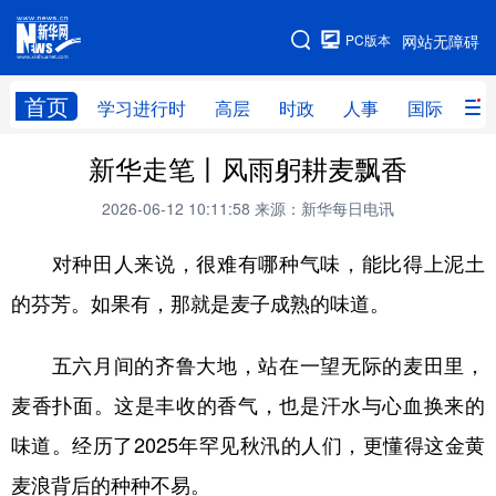
手机版
PC版本
网站无障碍
网站地图
首页
学习进行时
高层
时政
人事
国际
财
新华走笔丨风雨躬耕麦飘香
学习进行时
高层
时政
人事
2026-06-12 10:11:58
来源：新华每日电讯
国际
财经
网评
港澳
对种田人来说，很难有哪种气味，能比得上泥土
台湾
思客智库
全球连线
教育
的芬芳。如果有，那就是麦子成熟的味道。
科技
科创
量子
体育
文化
书画
健康
军事
五六月间的齐鲁大地，站在一望无际的麦田里，
访谈
视频
图片
政务
麦香扑面。这是丰收的香气，也是汗水与心血换来的
味道。经历了2025年罕见秋汛的人们，更懂得这金黄
法律
中央文件
金融
汽车
麦浪背后的种种不易。
食品
人居
信息化
数字经济