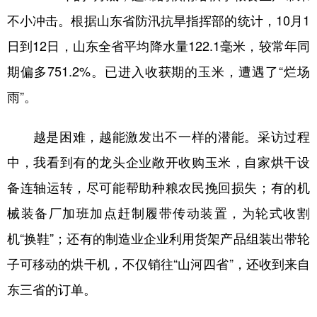
山东
河南
湖北
湖南
不小冲击。根据山东省防汛抗旱指挥部的统计，10月1
广东
广西
海南
重庆
日到12日，山东全省平均降水量122.1毫米，较常年同
四川
贵州
云南
西藏
期偏多751.2%。已进入收获期的玉米，遭遇了“烂场
陕西
甘肃
青海
宁夏
雨”。
新疆
内蒙古
黑龙江
越是困难，越能激发出不一样的潜能。采访过程
中，我看到有的龙头企业敞开收购玉米，自家烘干设
多语种频道
备连轴运转，尽可能帮助种粮农民挽回损失；有的机
English
Español
Français
عربى
械装备厂加班加点赶制履带传动装置，为轮式收割
机“换鞋”；还有的制造业企业利用货架产品组装出带轮
Русский язык
日本語
한국어
子可移动的烘干机，不仅销往“山河四省”，还收到来自
Deutsch
Português
东三省的订单。