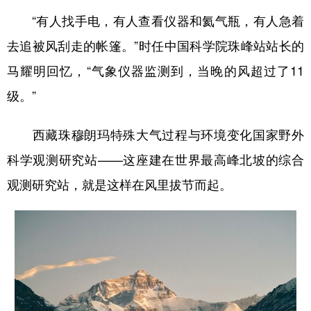
“有人找手电，有人查看仪器和氦气瓶，有人急着
学术中国
乡村振兴
银龄
溯源中国
去追被风刮走的帐篷。”时任中国科学院珠峰站站长的
城市
旅游
能源
会展
马耀明回忆，“气象仪器监测到，当晚的风超过了11
彩票
娱乐
时尚
悦读
级。”
公益
一带一路
亚太网
上市公司
西藏珠穆朗玛特殊大气过程与环境变化国家野外
文化产业
科学观测研究站——这座建在世界最高峰北坡的综合
观测研究站，就是这样在风里拔节而起。
地方频道
北京
天津
河北
山西
辽宁
吉林
上海
江苏
浙江
安徽
福建
江西