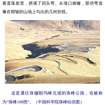
垂直落差里，挤满了回头弯。从垭口俯瞰，那些弯道
像在褶皱的山地上勾出的几何折线。
这是通往珠穆朗玛峰北坡的珠峰公路，也被称
为“珠峰108拐”。（中国科学院珠峰站供图）