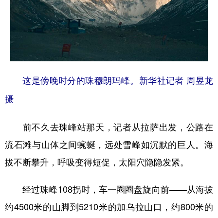
山东
河南
湖北
湖南
广东
广西
海南
重庆
四川
贵州
云南
西藏
陕西
甘肃
青海
宁夏
这是傍晚时分的珠穆朗玛峰。新华社记者 周昱龙
新疆
内蒙古
黑龙江
摄
多语种频道
前不久去珠峰站那天，记者从拉萨出发，公路在
流石滩与山体之间蜿蜒，远处雪峰如沉默的巨人。海
English
Español
Français
عربى
拔不断攀升，呼吸变得短促，太阳穴隐隐发紧。
Русский язык
日本語
한국어
Deutsch
Português
经过珠峰108拐时，车一圈圈盘旋向前——从海拔
约4500米的山脚到5210米的加乌拉山口，约800米的