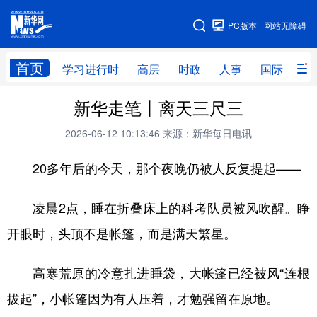
手机版
PC版本
网站无障碍
网站地图
首页
学习进行时
高层
时政
人事
国际
财
新华走笔丨离天三尺三
学习进行时
高层
时政
人事
2026-06-12 10:13:46
来源：新华每日电讯
国际
财经
网评
港澳
20多年后的今天，那个夜晚仍被人反复提起——
台湾
思客智库
全球连线
教育
科技
科创
量子
体育
凌晨2点，睡在折叠床上的科考队员被风吹醒。睁
文化
书画
健康
军事
开眼时，头顶不是帐篷，而是满天繁星。
访谈
视频
图片
政务
高寒荒原的冷意扎进睡袋，大帐篷已经被风“连根
法律
中央文件
金融
汽车
拔起”，小帐篷因为有人压着，才勉强留在原地。
食品
人居
信息化
数字经济