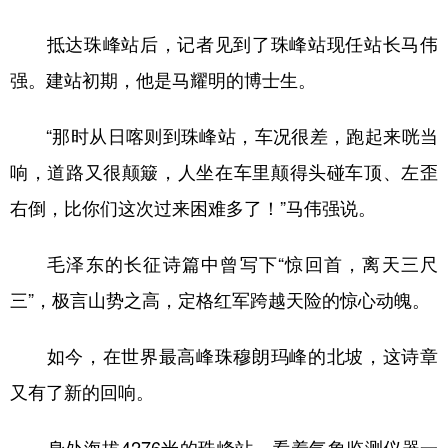
抵达珠峰站后，记者见到了珠峰站现任站长马伟
强。建站初期，他是马耀明的博士生。
“那时从日喀则到珠峰站，车况很差，跑起来咣当
响，道路又很颠簸，人坐在车里颠得头碰车顶、左歪
右倒，比你们这次过来困难多了！”马伟强说。
毛泽东的长征诗篇中曾写下“惊回首，离天三尺
三”，极言山势之高，定格红军跨越天险的惊心动魄。
如今，在世界最高峰珠穆朗玛峰的北坡，这诗章
又有了新的回响。
身处海拔4276米的珠峰站，看着气象监测仪器一