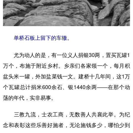
单桥石板上留下的车辙。
尤为动人的是，有一位义人捐银30两，置买瓦罐1
万个，布施于附近乡村。乡亲们各家领一个，每月积
盆头米一罐，外加盐菜钱一文。建桥十几年间，这1万
个瓦罐总计捐米600余石、银1440余两——在那个动
荡的年代，实非易事。
三教九流，士农工商，无数善人共襄此举。为纪
念和表彰这些乐善好施者，无论施钱多少，哪怕少到