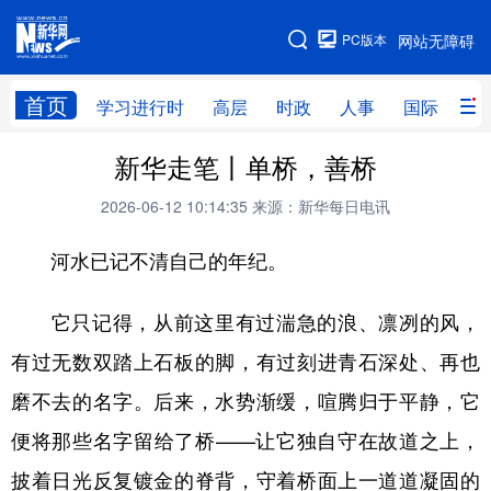
手机版
PC版本
网站无障碍
网站地图
首页
学习进行时
高层
时政
人事
国际
财
新华走笔丨单桥，善桥
学习进行时
高层
时政
人事
2026-06-12 10:14:35
来源：新华每日电讯
国际
财经
网评
港澳
河水已记不清自己的年纪。
台湾
思客智库
全球连线
教育
科技
科创
量子
体育
它只记得，从前这里有过湍急的浪、凛冽的风，
文化
书画
健康
军事
有过无数双踏上石板的脚，有过刻进青石深处、再也
访谈
视频
图片
政务
磨不去的名字。后来，水势渐缓，喧腾归于平静，它
便将那些名字留给了桥——让它独自守在故道之上，
法律
中央文件
金融
汽车
披着日光反复镀金的脊背，守着桥面上一道道凝固的
食品
人居
信息化
数字经济