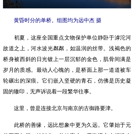
山东
河南
湖北
湖南
广东
广西
海南
重庆
黄昏时分的单桥。组图均为远中杰 摄
四川
贵州
云南
西藏
初夏，这座全国重点文物保护单位静卧于滹沱河
陕西
甘肃
青海
宁夏
故道之上，河水波光粼粼，如温润的丝带。浅褐色的
新疆
内蒙古
黑龙江
桥身被西斜的日光镀上一层沉郁的金色，肌骨间满是
岁月的质感。最动人心魄的，是桥面上那一道道被车
多语种频道
轮碾出的深痕。它们嵌入坚硬的青石，仿佛是历史凝
English
Español
Français
عربى
固的辙印，无声诉说着一段繁华往事。
Русский язык
日本語
한국어
这里，曾是连接北京与南京的古御路要津。
Deutsch
Português
此桥的善缘，远比想象中更为久远。它肇始于元