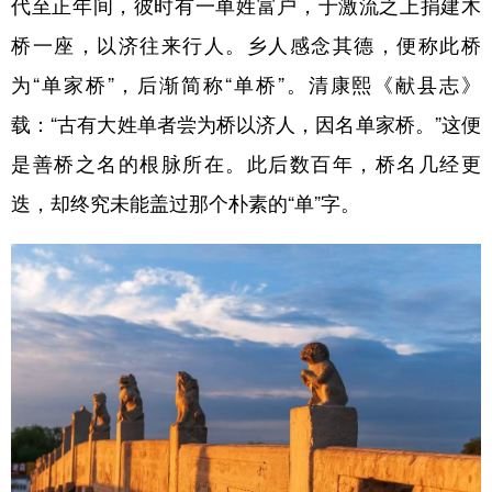
代至正年间，彼时有一单姓富户，于激流之上捐建木
桥一座，以济往来行人。乡人感念其德，便称此桥
为“单家桥”，后渐简称“单桥”。清康熙《献县志》
载：“古有大姓单者尝为桥以济人，因名单家桥。”这便
是善桥之名的根脉所在。此后数百年，桥名几经更
迭，却终究未能盖过那个朴素的“单”字。