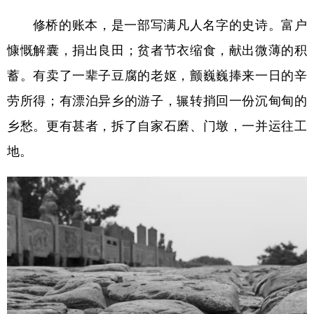
修桥的账本，是一部写满凡人名字的史诗。富户
慷慨解囊，捐出良田；贫者节衣缩食，献出微薄的积
蓄。有卖了一辈子豆腐的老妪，颤巍巍捧来一日的辛
劳所得；有漂泊异乡的游子，辗转捎回一份沉甸甸的
乡愁。更有甚者，拆了自家石磨、门墩，一并运往工
地。