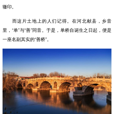
辙印。
学术中国
乡村振兴
银龄
溯源中国
而这片土地上的人们记得。在河北献县，乡音
城市
旅游
能源
会展
里，“单”与“善”同音。于是，单桥自诞生之日起，便是
彩票
娱乐
时尚
悦读
一座名副其实的“善桥”。
公益
一带一路
亚太网
上市公司
文化产业
地方频道
北京
天津
河北
山西
辽宁
吉林
上海
江苏
浙江
安徽
福建
江西