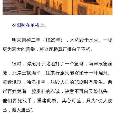
夕阳照在单桥上。
明末崇祯二年（1629年），木桥毁于水火。一场
更为宏大的善举，将这座桥真正推向了不朽。
彼时，滹沱河于此地打了一个急弯，南岸浪急崖
陡，北岸土软滩平，往来行旅只能寄望于一叶扁舟。
每逢汛期，浊浪排空，船毁人亡的悲剧时有发生。两
岸百姓凭着一腔质朴的赤诚，决意不再向天险低头，
他们要凭双手，重建此桥。其心可鉴，只为“便人便
己，渡人渡己”。