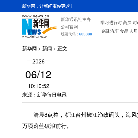
新华通讯社主办
学习进行时
高层
时
公司官网
金融
汽车
食品
人居
股票代码：
603888
新华网
>
新闻
> 正文
2026
06/12
10:10:52
来源：新华每日电讯
清晨8点整，浙江台州椒江渔政码头，海风扑
万顷蔚蓝破浪前行。