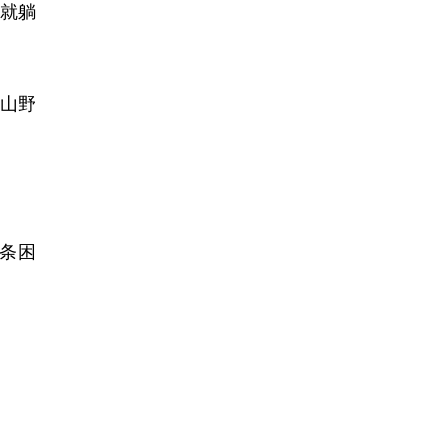
家就躺
山野
条困