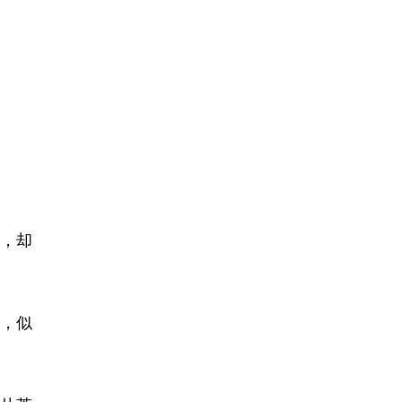
，却
，似