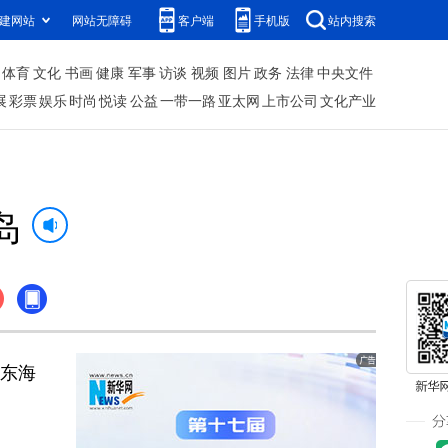
建网站
网站无障碍
客户端
手机版
站内搜索
体育
文化
书画
健康
军事
访谈
视频
图片
政务
法律
中央文件
展
彩票
娱乐
时尚
悦读
公益
一带一路
亚太网
上市公司
文化产业
岛
东海