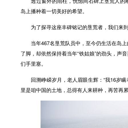
透过窗外的雨柱，恍惚间石碑上垦荒人的雕
岛上播种着一切美好的希望。
为了探寻这座丰碑铭记的垦荒者，我们来到
当年467名垦荒队员中，至今仍生活在岛上
了脚，却依然保持着当年“铁姑娘”的劲头，声
们手里塞。
回溯峥嵘岁月，老人眉眼生辉：“我16岁瞒
里是咱中国的土地，总得有人来耕种，再苦再累