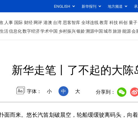
ENGLISH
新华报刊
地方频道
承
政
人事
国际
财经
网评
港澳
台湾
思客智库
全球连线
教育
科技
科创
量子
生活
信息化
数字经济
学术中国
乡村振兴
银龄
溯源中国
城市
旅游
能源
会
新华走笔丨了不起的大陈
字体：
小
中
大
分享到：
面而来。悠长汽笛划破晨空，轮船缓缓驶离码头，向着