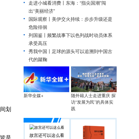
走进小城看消费丨东海：“指尖国潮”闯
出“美丽经济”
国际观察丨
美伊交火持续：步步升级还是
危险徘徊
列国鉴丨频繁战事下以色列战时动员体系
承受高压
秀我中国丨
足球的源头可以追溯到中国古
代的蹴鞠
。
随外籍人士走进重庆 探
新华全媒+
访“发展为民”的具体实
间划
践
故宫还可以这么看
皆是