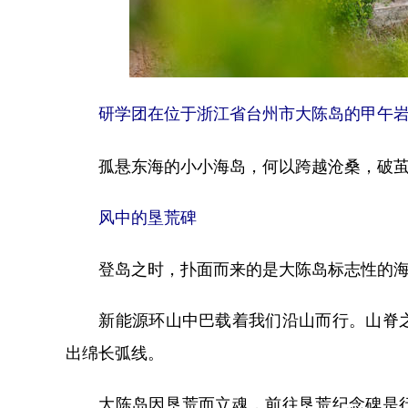
研学团在位于浙江省台州市大陈岛的甲午岩景区
孤悬东海的小小海岛，何以跨越沧桑，破茧
风中的垦荒碑
登岛之时，扑面而来的是大陈岛标志性的海
新能源环山中巴载着我们沿山而行。山脊之
出绵长弧线。
大陈岛因垦荒而立魂，前往垦荒纪念碑是行