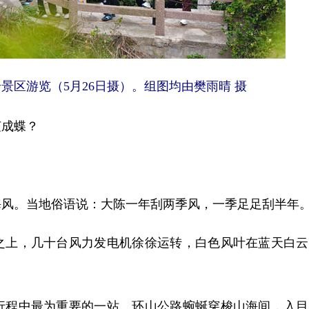
游览（5月26日摄）。组图均由樊雨晴 摄
成蝶？
风。当地俗语说：大陈一年刮两季风，一季足足刮半年
上，几十台风力发电机徐徐运转，白色风叶在蓝天白云
程中最为重要的一站。环山公路蜿蜒穿梭山海间，入目