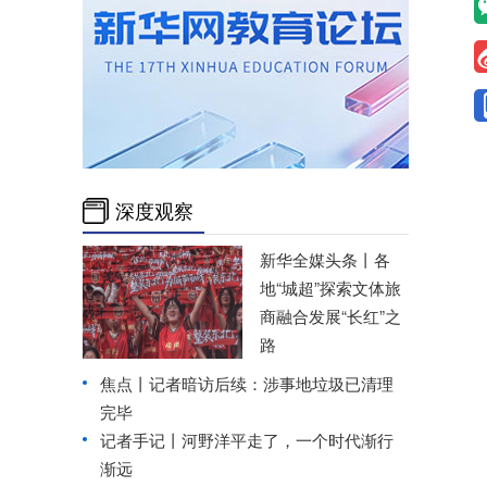
深度观察
新华全媒头条丨
各
地“城超”探索文体旅
商融合发展“长红”之
路
焦点丨记者暗访后续：涉事地垃圾已清理
完毕
记者手记丨河野洋平走了，一个时代渐行
渐远