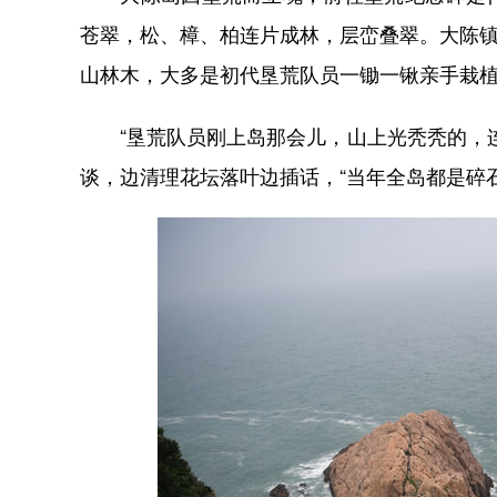
苍翠，松、樟、柏连片成林，层峦叠翠。大陈镇
山林木，大多是初代垦荒队员一锄一锹亲手栽
“垦荒队员刚上岛那会儿，山上光秃秃的，连
谈，边清理花坛落叶边插话，“当年全岛都是碎