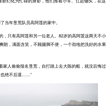
塑幻化为忙碌的身影，他们推着小车、扛起锄头，在这
了当年垦荒队员高阿莲的家中。
的，只有高阿莲和另一位老人。82岁的高阿莲这两天不
音爽朗，满面含笑，不顾腿脚不便，一个劲地把洗好的水
着家人偷偷报名垦荒，自打踏上去大陈的船，就没后悔过
也绝不后退……”