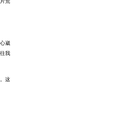
片荒
小心崴
果往我
。这