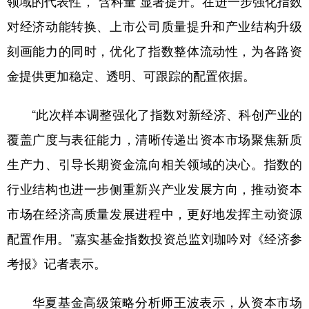
领域的代表性，“含科量”显著提升。在进一步强化指数
对经济动能转换、上市公司质量提升和产业结构升级
学术中国
乡村振兴
银龄
溯源中国
刻画能力的同时，优化了指数整体流动性，为各路资
城市
旅游
能源
会展
金提供更加稳定、透明、可跟踪的配置依据。
彩票
娱乐
时尚
悦读
“此次样本调整强化了指数对新经济、科创产业的
公益
一带一路
亚太网
上市公司
覆盖广度与表征能力，清晰传递出资本市场聚焦新质
文化产业
生产力、引导长期资金流向相关领域的决心。指数的
行业结构也进一步侧重新兴产业发展方向，推动资本
地方频道
市场在经济高质量发展进程中，更好地发挥主动资源
北京
天津
河北
山西
配置作用。”嘉实基金指数投资总监刘珈吟对《经济参
辽宁
吉林
上海
江苏
考报》记者表示。
浙江
安徽
福建
江西
华夏基金高级策略分析师王波表示，从资本市场