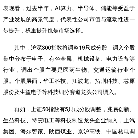
山东
河南
湖北
湖南
表现看，过去半年，AI算力、半导体、储能等受益于
广东
广西
海南
重庆
产业发展的高景气度，代表性公司市值与流动性进一
四川
贵州
云南
西藏
步提升，权重提升也是市场选择。
陕西
甘肃
青海
宁夏
其中，沪深300指数将调整19只成分股，调入个股
新疆
内蒙古
黑龙江
集中分布于电子、有色金属、机械设备、电力设备等
行业，调出个股主要是医药生物、交通运输行业个
多语种频道
股。个股层面，华工科技、江波龙、拓荆科技、芯原
股份及生益电子等科技细分赛道龙头公司调入。
English
Español
Français
عربى
Русский язык
日本語
한국어
再如，上证50指数有5只成分股调整，兆易创新、
Deutsch
Português
生益科技、特变电工等科技制造龙头企业纳入，上汽
集团、海尔智家、陕西煤业、京沪高铁、中国核电调