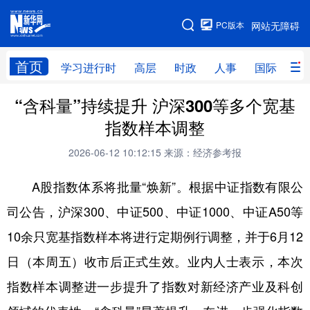
手机版
PC版本
网站无障碍
网站地图
首页
学习进行时
高层
时政
人事
国际
财
“含科量”持续提升 沪深300等多个宽基
学习进行时
高层
时政
人事
指数样本调整
国际
财经
网评
港澳
2026-06-12 10:12:15
来源：经济参考报
台湾
思客智库
全球连线
教育
A股指数体系将批量“焕新”。根据中证指数有限公
科技
科创
量子
体育
司公告，沪深300、中证500、中证1000、中证A50等
文化
书画
健康
军事
10余只宽基指数样本将进行定期例行调整，并于6月12
访谈
视频
图片
政务
日（本周五）收市后正式生效。业内人士表示，本次
法律
中央文件
金融
汽车
指数样本调整进一步提升了指数对新经济产业及科创
食品
人居
信息化
数字经济