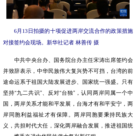
山东
河南
湖北
湖南
广东
广西
海南
重庆
四川
贵州
云南
西藏
6月13日拍摄的十项促进两岸交流合作的政策措施
陕西
甘肃
青海
宁夏
对接签约会现场。新华社记者 林善传 摄
新疆
内蒙古
黑龙江
中共中央台办、国务院台办主任宋涛出席签约会
并致辞表示，中华民族伟大复兴势不可挡，台湾的前
多语种频道
途命运系于祖国大陆发展进步、国家统一强盛。只有
English
Español
Français
عربى
坚持“九二共识”、反对“台独”，认同两岸同属一个中
Русский язык
日本語
한국어
国，两岸关系才能和平发展，台海才有和平安宁，两
岸同胞利益福祉才有保障。两岸同胞要秉持民族大
Deutsch
Português
义，共担时代大任，深化两岸融合发展，推进祖国统