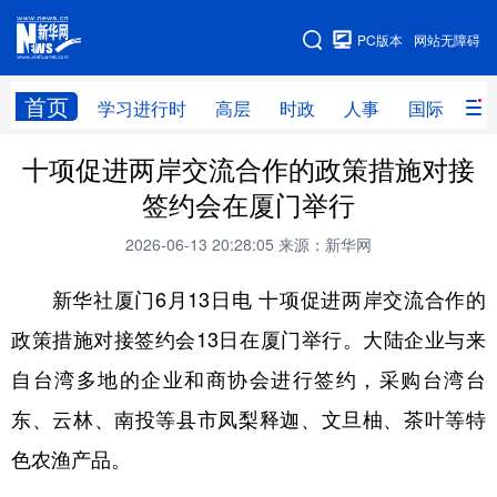
手机版
PC版本
网站无障碍
网站地图
首页
学习进行时
高层
时政
人事
国际
财
十项促进两岸交流合作的政策措施对接
学习进行时
高层
时政
人事
签约会在厦门举行
国际
财经
网评
港澳
2026-06-13 20:28:05
来源：新华网
台湾
思客智库
全球连线
教育
新华社厦门6月13日电 十项促进两岸交流合作的
科技
科创
量子
体育
政策措施对接签约会13日在厦门举行。大陆企业与来
文化
书画
健康
军事
自台湾多地的企业和商协会进行签约，采购台湾台
访谈
视频
图片
政务
东、云林、南投等县市凤梨释迦、文旦柚、茶叶等特
法律
中央文件
金融
汽车
色农渔产品。
食品
人居
信息化
数字经济