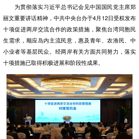
为贯彻落实习近平总书记会见中国国民党主席郑
学术中国
乡村振兴
银龄
溯源中国
丽文重要讲话精神，中共中央台办于4月12日受权发布
城市
旅游
能源
会展
十项促进两岸交流合作的政策措施，聚焦台湾同胞民
彩票
娱乐
时尚
悦读
生需求，顺应岛内主流民意，惠及青年、农渔民、中
小业者等基层民众。经两岸有关方面共同努力，落实
公益
一带一路
亚太网
上市公司
十项措施已取得积极进展和阶段性成果。
文化产业
地方频道
北京
天津
河北
山西
辽宁
吉林
上海
江苏
浙江
安徽
福建
江西