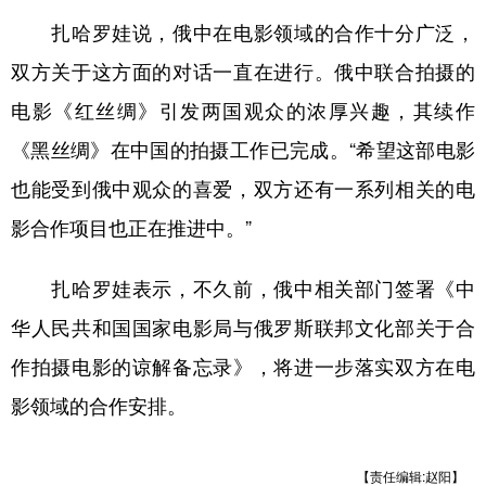
山东
河南
湖北
湖南
扎哈罗娃说，俄中在电影领域的合作十分广泛，
广东
广西
海南
重庆
双方关于这方面的对话一直在进行。俄中联合拍摄的
四川
贵州
云南
西藏
电影《红丝绸》引发两国观众的浓厚兴趣，其续作
陕西
甘肃
青海
宁夏
《黑丝绸》在中国的拍摄工作已完成。“希望这部电影
也能受到俄中观众的喜爱，双方还有一系列相关的电
新疆
内蒙古
黑龙江
影合作项目也正在推进中。”
多语种频道
扎哈罗娃表示，不久前，俄中相关部门签署《中
English
Español
Français
عربى
华人民共和国国家电影局与俄罗斯联邦文化部关于合
作拍摄电影的谅解备忘录》，将进一步落实双方在电
Русский язык
日本語
한국어
影领域的合作安排。
Deutsch
Português
【责任编辑:赵阳】