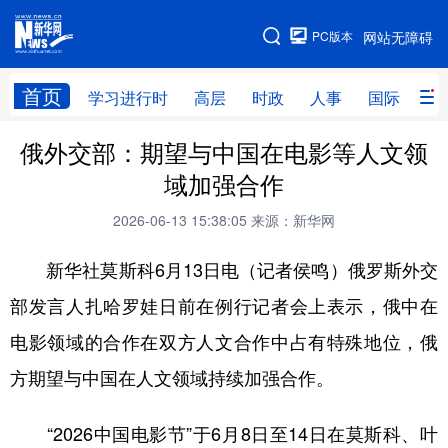
手机版
PC版本
网站无障碍
网站地图
首页
学习进行时
高层
时政
人事
国际
财
俄外交部：期望与中国在电影等人文领
学习进行时
高层
时政
人事
域加强合作
国际
财经
网评
港澳
2026-06-13 15:38:05
来源：新华网
台湾
思客智库
全球连线
教育
新华社莫斯科6月13日电（记者侯鸣）俄罗斯外交
科技
科创
量子
体育
部发言人扎哈罗娃日前在例行记者会上表示，俄中在
文化
书画
健康
军事
电影领域的合作在双方人文合作中占有特殊地位，俄
访谈
视频
图片
政务
方期望与中国在人文领域持续加强合作。
法律
中央文件
金融
汽车
“2026中国电影节”于6月8日至14日在莫斯科、叶
食品
人居
信息化
数字经济