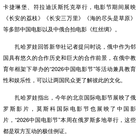
卡捷琳堡、符拉迪沃斯托克举行，电影节期间展映
学术中国
乡村振兴
银龄
溯源中国
《长安的荔枝》《长安三万里》《海的尽头是草原》
城市
旅游
能源
会展
等多部中国电影以及中俄合拍电影《红丝绸》。
彩票
娱乐
时尚
悦读
扎哈罗娃回答新华社记者提问时说，俄中作为邻
公益
一带一路
亚太网
上市公司
国具有悠久的合作历史和巨大的合作前景，在俄中教
文化产业
育年框架下举办的“2026中国电影节”等活动兼具教育
性和娱乐性，可以让两国民众更了解彼此的文化。
地方频道
扎哈罗娃指出，今年的北京国际电影节展映了俄
北京
天津
河北
山西
罗斯影片，莫斯科国际电影节也展映了中国影
辽宁
吉林
上海
江苏
片，“2026中国电影节”本周在俄罗斯多地举行，这些
浙江
安徽
福建
江西
都是双方互动的极佳例证。