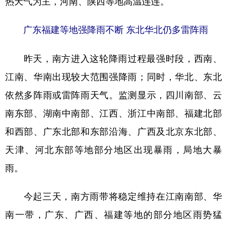
热天气为主，河南、陕西等地高温连连。
学术中国
乡村振兴
银龄
溯源中国
广东福建等地强降雨不断 东北华北仍多雷阵雨
城市
旅游
能源
会展
昨天，南方进入这轮降雨过程最强时段，西南、
彩票
娱乐
时尚
悦读
江南、华南出现较大范围强降雨；同时，华北、东北
公益
一带一路
亚太网
上市公司
依然多阵雨或雷阵雨天气。监测显示，四川南部、云
文化产业
南东部、湖南中南部、江西、浙江中南部、福建北部
和西部、广东北部和东部沿海、广西及北京东北部、
地方频道
天津、河北东部等地部分地区出现暴雨，局地大暴
雨。
北京
天津
河北
山西
辽宁
吉林
上海
江苏
今起三天，南方雨带将稳定维持在江南南部、华
浙江
安徽
福建
江西
南一带，广东、广西、福建等地的部分地区雨势猛