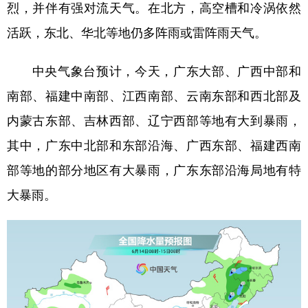
山东
河南
湖北
湖南
烈，并伴有强对流天气。在北方，高空槽和冷涡依然
活跃，东北、华北等地仍多阵雨或雷阵雨天气。
广东
广西
海南
重庆
四川
贵州
云南
西藏
中央气象台预计，今天，广东大部、广西中部和
陕西
甘肃
青海
宁夏
南部、福建中南部、江西南部、云南东部和西北部及
内蒙古东部、吉林西部、辽宁西部等地有大到暴雨，
新疆
内蒙古
黑龙江
其中，广东中北部和东部沿海、广西东部、福建西南
部等地的部分地区有大暴雨，广东东部沿海局地有特
多语种频道
大暴雨。
English
Español
Français
عربى
Русский язык
日本語
한국어
Deutsch
Português