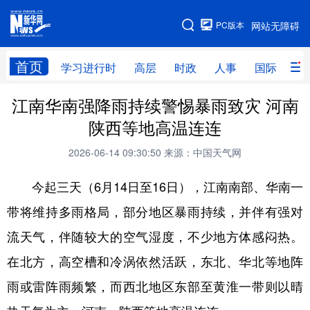
手机版
PC版本
网站无障碍
网站地图
首页
学习进行时
高层
时政
人事
国际
财
江南华南强降雨持续警惕暴雨致灾 河南
学习进行时
高层
时政
人事
陕西等地高温连连
国际
财经
网评
港澳
2026-06-14 09:30:50
来源：中国天气网
台湾
思客智库
全球连线
教育
今起三天（6月14日至16日），江南南部、华南一
科技
科创
量子
体育
带将维持多雨格局，部分地区暴雨持续，并伴有强对
文化
书画
健康
军事
流天气，伴随较大的空气湿度，不少地方体感闷热。
访谈
视频
图片
政务
在北方，高空槽和冷涡依然活跃，东北、华北等地阵
法律
中央文件
金融
汽车
雨或雷阵雨频繁，而西北地区东部至黄淮一带则以晴
食品
人居
信息化
数字经济