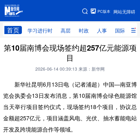
手机版
PC版本
网站无障碍
网站地图
首页
学习进行时
高层
时政
人事
国际
财
第10届南博会现场签约超257亿元能源项
学习进行时
高层
时政
人事
目
国际
财经
网评
港澳
2026-06-14 00:39:13
来源：新华网
台湾
思客智库
全球连线
教育
新华社昆明6月13日电（记者浦超）中国—南亚博
科技
科创
量子
体育
览会执委会13日发布消息，第10届南博会绿色能源馆
文化
书画
健康
军事
当天举行项目签约仪式，现场签约18个项目，协议总
访谈
视频
图片
政务
金额超257亿元，项目涵盖风电、光伏、抽水蓄能电站
法律
中央文件
金融
汽车
开发及跨境能源合作等领域。
食品
人居
信息化
数字经济