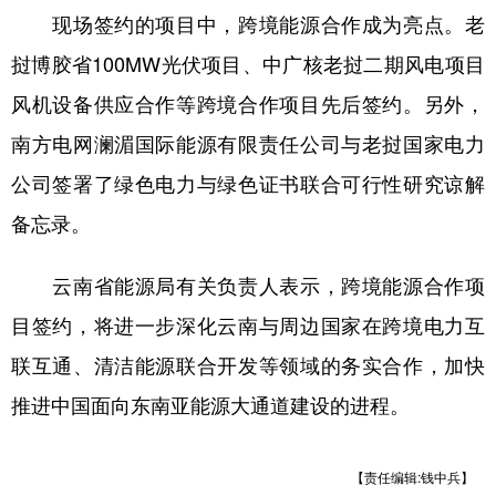
现场签约的项目中，跨境能源合作成为亮点。老
学术中国
乡村振兴
银龄
溯源中国
挝博胶省100MW光伏项目、中广核老挝二期风电项目
城市
旅游
能源
会展
风机设备供应合作等跨境合作项目先后签约。另外，
彩票
娱乐
时尚
悦读
南方电网澜湄国际能源有限责任公司与老挝国家电力
公司签署了绿色电力与绿色证书联合可行性研究谅解
公益
一带一路
亚太网
上市公司
备忘录。
文化产业
云南省能源局有关负责人表示，跨境能源合作项
地方频道
目签约，将进一步深化云南与周边国家在跨境电力互
联互通、清洁能源联合开发等领域的务实合作，加快
北京
天津
河北
山西
推进中国面向东南亚能源大通道建设的进程。
辽宁
吉林
上海
江苏
浙江
安徽
福建
江西
【责任编辑:钱中兵】