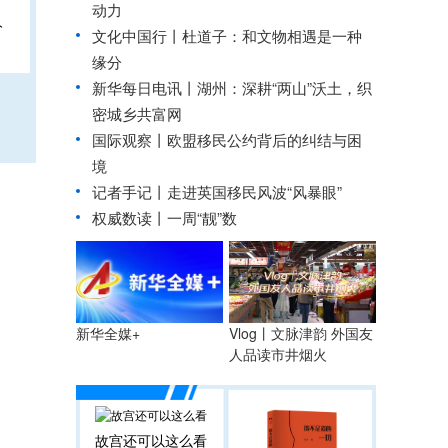
动力
人
文化中国行丨杜道子：和文物相遇是一种
缘分
新华每日电讯丨
湖州：深耕“两山”沃土，织
密城乡共富网
国际观察丨
欧盟移民公约背后的纠结与困
境
记者手记丨走进英国移民风波“风暴眼”
权威数读丨一周“靓”数
Vlog丨文脉津韵 外国友
新华全媒+
人品读市井烟火
故宫还可以这么看