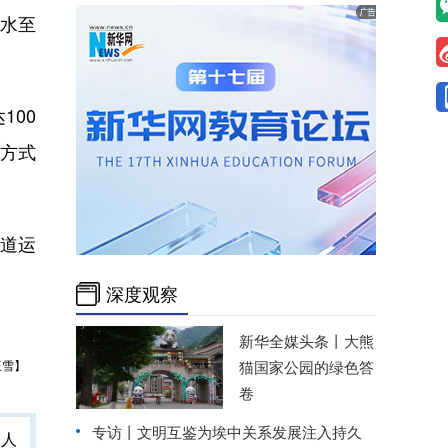
天水至
100
工方式
道运
深度观察
新华全媒头条丨
大熊
王雪】
猫国家公园的绿色答
卷
专访丨文明互鉴为埃中关系发展注入持久