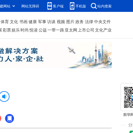
建网站
网站无障碍
客户端
手机版
站内搜索
体育
文化
书画
健康
军事
访谈
视频
图片
政务
法律
中央文件
展
彩票
娱乐
时尚
悦读
公益
一带一路
亚太网
上市公司
文化产业