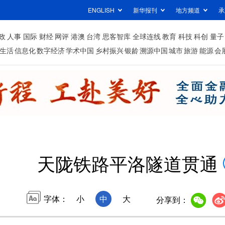
ENGLISH
新华报刊
地方频道
承
政
人事
国际
财经
网评
港澳
台湾
思客智库
全球连线
教育
科技
科创
量子
生活
信息化
数字经济
学术中国
乡村振兴
银龄
溯源中国
城市
旅游
能源
会
天陇铁路平洛隧道贯通
字体：
小
中
大
分享到：