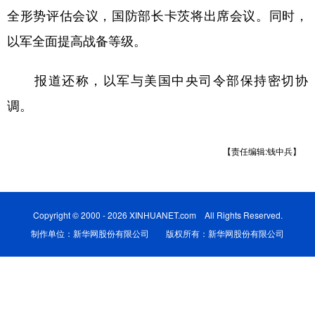
全形势评估会议，国防部长卡茨将出席会议。同时，
学术中国
乡村振兴
银龄
溯源中国
以军全面提高战备等级。
城市
旅游
能源
会展
报道还称，以军与美国中央司令部保持密切协
彩票
娱乐
时尚
悦读
调。
公益
一带一路
亚太网
上市公司
文化产业
【责任编辑:钱中兵】
地方频道
Copyright © 2000 - 2026 XINHUANET.com All Rights Reserved.
北京
天津
河北
山西
制作单位：新华网股份有限公司 版权所有：新华网股份有限公司
辽宁
吉林
上海
江苏
浙江
安徽
福建
江西