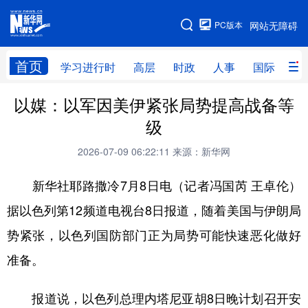
手机版
PC版本
网站无障碍
网站地图
首页
学习进行时
高层
时政
人事
国际
财
以媒：以军因美伊紧张局势提高战备等
学习进行时
高层
时政
人事
级
国际
财经
网评
港澳
2026-07-09 06:22:11
来源：新华网
台湾
思客智库
全球连线
教育
新华社耶路撒冷7月8日电（记者冯国芮 王卓伦）
科技
科创
量子
体育
据以色列第12频道电视台8日报道，随着美国与伊朗局
文化
书画
健康
军事
势紧张，以色列国防部门正为局势可能快速恶化做好
访谈
视频
图片
政务
准备。
法律
中央文件
金融
汽车
报道说，以色列总理内塔尼亚胡8日晚计划召开安
食品
人居
信息化
数字经济