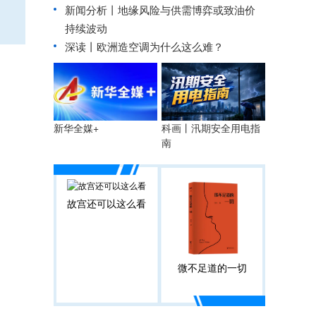
新闻分析丨地缘风险与供需博弈或致油价
持续波动
深读丨欧洲造空调为什么这么难？
科画丨汛期安全用电指
新华全媒+
南
故宫还可以这么看
微不足道的一切