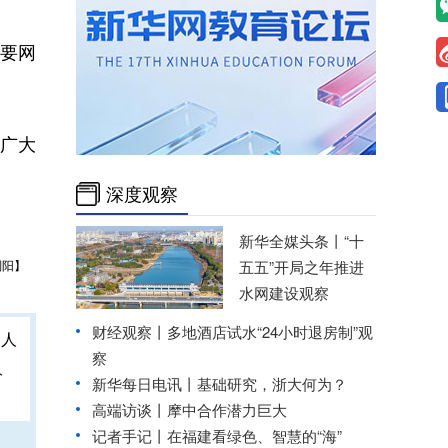
主要网
广大
深度观察
新华全媒头条丨
“十
刘阳】
五五”开局之年推进
水网建设观察
财经观察丨
多地酒店试水“24小时退房制”观
察
人
新华每日电讯丨
基础研究，浙大何为？
高端访谈丨摩中合作潜力巨大
记者手记丨在福建看绿色、智慧的“海”