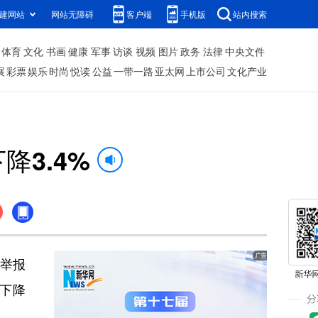
建网站
网站无障碍
客户端
手机版
站内搜索
体育
文化
书画
健康
军事
访谈
视频
图片
政务
法律
中央文件
展
彩票
娱乐
时尚
悦读
公益
一带一路
亚太网
上市公司
文化产业
3.4%
信举报
比下降