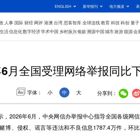
ENGLISH
新华报刊
地方频道
承
政
人事
国际
财经
网评
港澳
台湾
思客智库
全球连线
教育
科技
科创
量子
生活
信息化
数字经济
学术中国
乡村振兴
银龄
溯源中国
城市
旅游
能源
会
6月全国受理网络举报同比下降
字体：
小
中
大
分享到：
，2026年6月，中央网信办举报中心指导全国各级网
博、侵权、谣言等违法和不良信息1787.4万件，环