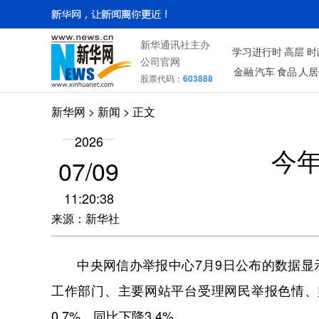
新华通讯社主办
学习进行时
高层
时
公司官网
金融
汽车
食品
人居
股票代码：
603888
新华网
>
新闻
> 正文
2026
今年
07/09
11:20:38
来源：新华社
中央网信办举报中心7月9日公布的数据显示
工作部门、主要网站平台受理网民举报色情、赌
0.7%、同比下降3.4%。