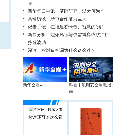
察
人
新华每日电讯丨
基础研究，浙大何为？
高端访谈丨摩中合作潜力巨大
记者手记丨在福建看绿色、智慧的“海”
新闻分析丨地缘风险与供需博弈或致油价
持续波动
深读丨欧洲造空调为什么这么难？
科画丨汛期安全用电指
新华全媒+
南
故宫还可以这么看