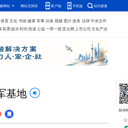
建网站
网站无障碍
客户端
手机版
站内搜索
体育
文化
书画
健康
军事
访谈
视频
图片
政务
法律
中央文件
展
彩票
娱乐
时尚
悦读
公益
一带一路
亚太网
上市公司
文化产业
军基地