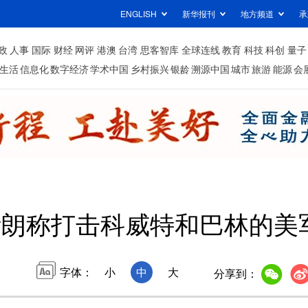
ENGLISH
新华报刊
地方频道
承
政
人事
国际
财经
网评
港澳
台湾
思客智库
全球连线
教育
科技
科创
量子
生活
信息化
数字经济
学术中国
乡村振兴
银龄
溯源中国
城市
旅游
能源
会
伊朗称打击科威特和巴林的美
字体：
小
中
大
分享到：