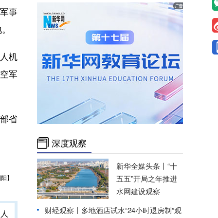
军事
地。
人机
萨空军
部省
深度观察
新华全媒头条丨
“十
刘阳】
五五”开局之年推进
水网建设观察
财经观察丨
多地酒店试水“24小时退房制”观