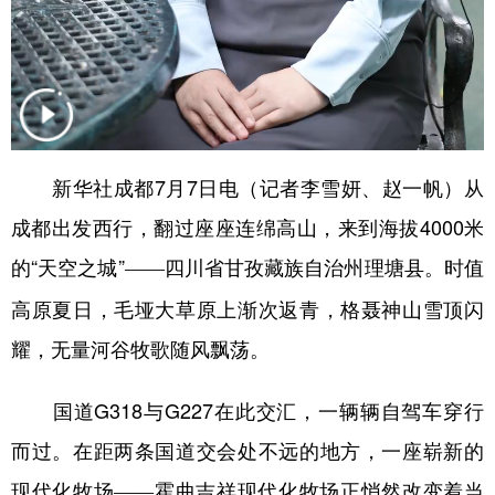
山东
河南
湖北
湖南
广东
广西
海南
重庆
四川
贵州
云南
西藏
陕西
甘肃
青海
宁夏
新华社成都7月7日电（记者李雪妍、赵一帆）从
新疆
内蒙古
黑龙江
成都出发西行，翻过座座连绵高山，来到海拔4000米
的“天空之城”
四川省甘孜藏族自治州理塘县。时值
——
多语种频道
高原夏日，毛垭大草原上渐次返青，格聂神山雪顶闪
English
Español
Français
عربى
耀，无量河谷牧歌随风飘荡。
Русский язык
日本語
한국어
国道G318与G227在此交汇，一辆辆自驾车穿行
Deutsch
Português
而过。在距两条国道交会处不远的地方，一座崭新的
现代化牧场
霍曲吉祥现代化牧场正悄然改变着当
——