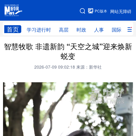
手机版
PC版本
网站无障碍
网站地图
首页
学习进行时
高层
时政
人事
国际
财
智慧牧歌 非遗新韵 “天空之城”迎来焕新
学习进行时
高层
时政
人事
蜕变
国际
财经
网评
港澳
2026-07-09 09:02:18
来源：新华社
台湾
思客智库
全球连线
教育
科技
科创
量子
体育
文化
书画
健康
军事
访谈
视频
图片
政务
法律
中央文件
金融
汽车
食品
人居
信息化
数字经济