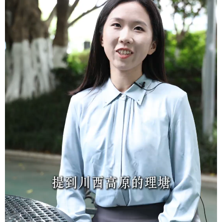
学术中国
乡村振兴
银龄
溯源中国
城市
旅游
能源
会展
彩票
娱乐
时尚
悦读
公益
一带一路
亚太网
上市公司
文化产业
地方频道
北京
天津
河北
山西
辽宁
吉林
上海
江苏
浙江
安徽
福建
江西