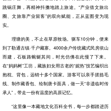
跳锅庄舞，再精神抖擞地踏上旅途。“产业借文旅出
圈、文旅靠产业留客”的双向赋能，正从蓝图变为现
实。
理塘的美，不止在草原牧场。驱车10分钟，便来
到了勒通古镇·千户藏寨。4000余户传统藏式民房依山
而建，石板路蜿蜒其间，时光仿佛在此慢了下来。
在“妈妈树”工坊，藏族妇女用古老的“妮热”技艺编织出
抱枕、背包，远销十多个国家。游客可以亲手搓捻毛
线、制作藏香包、绘制唐卡面具，做一天“非遗临时传
承人”，带走一份有温度的高原记忆。
“这里像一本藏地文化百科全书，每一步都踏进历