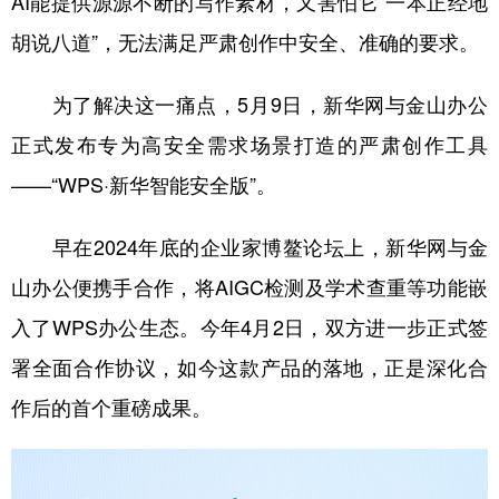
AI能提供源源不断的写作素材，又害怕它“一本正经地
胡说八道”，无法满足严肃创作中安全、准确的要求。
学术中国
乡村振兴
银龄
溯源中国
城市
旅游
能源
会展
为了解决这一痛点，5月9日，新华网与金山办公
彩票
娱乐
时尚
悦读
正式发布专为高安全需求场景打造的严肃创作工具
——“WPS·新华智能安全版”。
公益
一带一路
亚太网
上市公司
文化产业
早在2024年底的企业家博鳌论坛上，新华网与金
山办公便携手合作，将AIGC检测及学术查重等功能嵌
地方频道
入了WPS办公生态。今年4月2日，双方进一步正式签
署全面合作协议，如今这款产品的落地，正是深化合
北京
天津
河北
山西
作后的首个重磅成果。
辽宁
吉林
上海
江苏
浙江
安徽
福建
江西