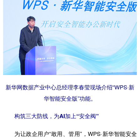
山东
河南
湖北
湖南
广东
广西
海南
重庆
四川
贵州
云南
西藏
陕西
甘肃
青海
宁夏
新疆
内蒙古
黑龙江
多语种频道
新华网数据产业中心总经理李春莹现场介绍“WPS·新
English
Español
Français
عربى
华智能安全版”功能。
Русский язык
日本語
한국어
构筑三大防线，为AI加上“安全阀”
Deutsch
Português
为让政企用户“敢用、管用”，WPS·新华智能安全