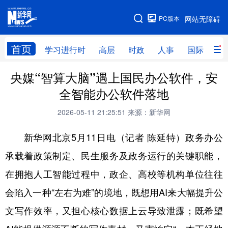
手机版
PC版本
网站无障碍
网站地图
首页
学习进行时
高层
时政
人事
国际
财
央媒“智算大脑”遇上国民办公软件，安
学习进行时
高层
时政
人事
全智能办公软件落地
国际
财经
网评
港澳
2026-05-11 21:25:51
来源：新华网
台湾
思客智库
全球连线
教育
新华网北京5月11日电（记者 陈延特）政务办公
科技
科创
量子
体育
承载着政策制定、民生服务及政务运行的关键职能，
文化
书画
健康
军事
在拥抱人工智能过程中，政企、高校等机构单位往往
访谈
视频
图片
政务
会陷入一种“左右为难”的境地，既想用AI来大幅提升公
法律
中央文件
金融
汽车
文写作效率，又担心核心数据上云导致泄露；既希望
食品
人居
信息化
数字经济