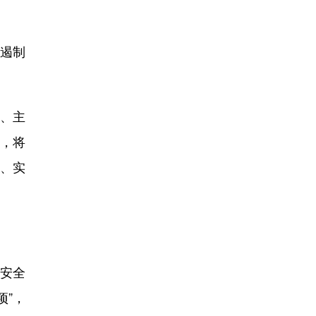
遏制
、主
出，将
、实
。
安全
项”，