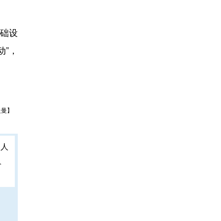
础设
动”，
曼曼】
人