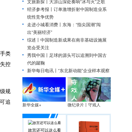
文旅新探丨大凉山深处奏响“冰与火”之歌
经济参考报丨
订单激增折射中国制造业系
统性竞争优势
走进小城看消费丨东海：“指尖国潮”闯
出“美丽经济”
综述丨中国制造新成果在南非基础设施展
览会受关注
助手类
秀我中国丨
足球的源头可以追溯到中国古
代的蹴鞠
失控
新华每日电讯丨
“东北新动能”企业样本观察
级规
、可追
微纪录片丨守戏人
新华全媒+
故宫还可以这么看