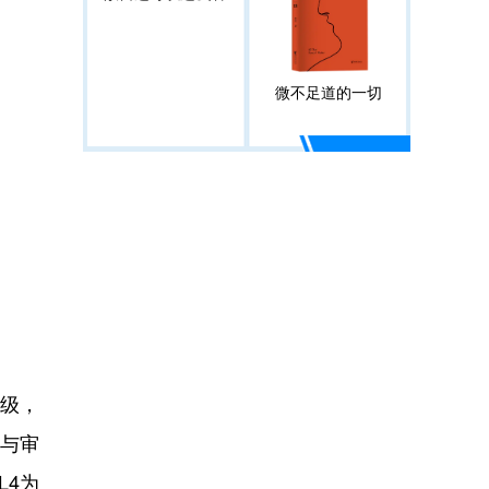
微不足道的一切
础级，
护与审
L4为