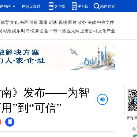
建网站
网站无障碍
客户端
手机版
站内搜索
体育
文化
书画
健康
军事
访谈
视频
图片
政务
法律
中央文件
展
彩票
娱乐
时尚
悦读
公益
一带一路
亚太网
上市公司
文化产业
指南》发布——为智
用”到“可信”