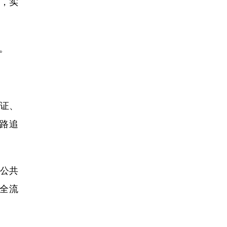
，实
。
证、
路追
乎公共
全流