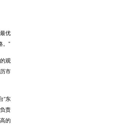
最优
。”
展的观
经历市
台“东
台负责
高的