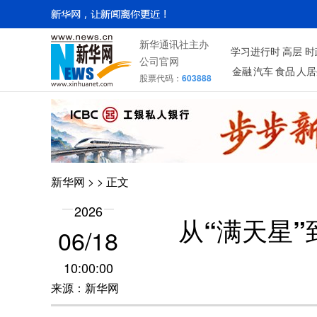
新华通讯社主办
学习进行时
高层
时
公司官网
金融
汽车
食品
人居
股票代码：
603888
新华网
>
> 正文
2026
从“满天星
06/18
10:00:00
来源：新华网