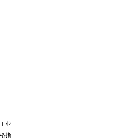
。
T工业
格指