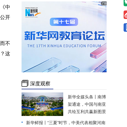
集《中
入公开
大而不
迁？这
深度观察
新华全媒头条丨
南博
架通途，中国与南亚
共绘互利共赢新图景
新华鲜报丨“三夏”时节，中美代表相聚河南