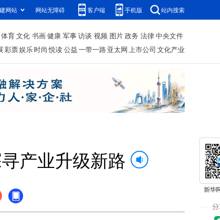
建网站
网站无障碍
客户端
手机版
站内搜索
体育
文化
书画
健康
军事
访谈
视频
图片
政务
法律
中央文件
展
彩票
娱乐
时尚
悦读
公益
一带一路
亚太网
上市公司
文化产业
探寻产业升级新路