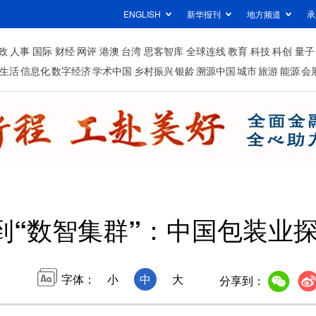
ENGLISH
新华报刊
地方频道
承
政
人事
国际
财经
网评
港澳
台湾
思客智库
全球连线
教育
科技
科创
量子
生活
信息化
数字经济
学术中国
乡村振兴
银龄
溯源中国
城市
旅游
能源
会
”到“数智集群”：中国包装业
字体：
小
中
大
分享到：