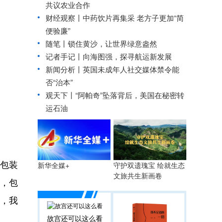
共议农业合作
财经观察丨
中药饮片再集采 老方子更加“简
便验廉”
随笔丨锁住黄沙，让世界绿意盎然
记者手记丨向海图强，探寻航运新发展
新闻分析丨英国未成年人社交媒体禁令能
否“治本”
观天下丨“阿帕奇”坠落背后，美国在秘密转
运石油
国包装
守护双遗瑰宝 绘就生态
新华全媒+
文旅共生新画卷
，包
例，我
故宫还可以这么看