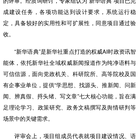
的评审。经质询研讨，专家组认为“新华语典”项目已完
成建设任务，各项功能达到设计要求，系统运行稳
学术中国
乡村振兴
银龄
溯源中国
定，具备较好的实用性和可扩展性，同意项目通过验
城市
旅游
能源
会展
收。
彩票
娱乐
时尚
悦读
“新华语典”是新华社重点打造的权威AI时政资讯智
公益
一带一路
亚太网
上市公司
能体，依托新华社全域权威新闻报道作为纯净语料与
文化产业
可信信源，面向党政机关、科研院所、高等院校及国
有企事业单位，提供“学思想、找源头、推新闻、问新
地方频道
闻、辨真假、捋头绪、写文章”七大核心功能，旨在满
北京
天津
河北
山西
足理论学习、政策研究、政务文稿撰写及舆情研判等
辽宁
吉林
上海
江苏
场景中的关键需求。
浙江
安徽
福建
江西
评审会上，项目组成员代表就项目建设情况、语