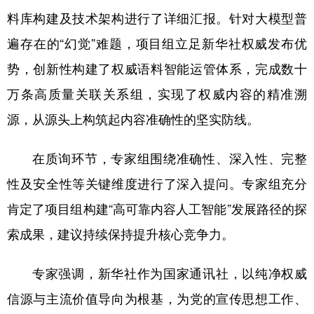
山东
河南
湖北
湖南
料库构建及技术架构进行了详细汇报。针对大模型普
广东
广西
海南
重庆
遍存在的“幻觉”难题，项目组立足新华社权威发布优
四川
贵州
云南
西藏
势，创新性构建了权威语料智能运管体系，完成数十
万条高质量关联关系组，实现了权威内容的精准溯
陕西
甘肃
青海
宁夏
源，从源头上构筑起内容准确性的坚实防线。
新疆
内蒙古
黑龙江
在质询环节，专家组围绕准确性、深入性、完整
多语种频道
性及安全性等关键维度进行了深入提问。专家组充分
肯定了项目组构建“高可靠内容人工智能”发展路径的探
English
Español
Français
عربى
索成果，建议持续保持提升核心竞争力。
Русский язык
日本語
한국어
Deutsch
Português
专家强调，新华社作为国家通讯社，以纯净权威
信源与主流价值导向为根基，为党的宣传思想工作、