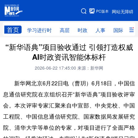
手机版
PC版本
网站无障碍
网站地图
首页
学习进行时
高层
时政
人事
国际
财
“新华语典”项目验收通过 引领打造权威
学习进行时
高层
时政
人事
AI时政资讯智能体标杆
国际
财经
网评
港澳
2026-06-22 17:45:00
来源：新华网
台湾
思客智库
全球连线
教育
新华网北京6月22日电（曹玥）6月18日，中国信
科技
科创
量子
体育
息通信研究院在京组织召开“新华语典”项目验收评审
文化
书画
健康
军事
会。本次评审专家汇聚来自中宣部、中央党校、中国
访谈
视频
图片
政务
工程院、中国信息通信研究院、国家数据局发展研究
法律
中央文件
金融
汽车
院、清华大学等单位的专家，对项目进行了全面严格
食品
人居
信息化
数字经济