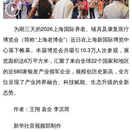
学术中国
乡村振兴
银龄
溯源中国
城市
旅游
能源
会展
为期三天的2026上海国际养老、辅具及康复医疗
彩票
娱乐
时尚
悦读
博览会（简称“上海老博会”）近日在上海新国际博览中
公益
一带一路
亚太网
上市公司
心落下帷幕。本届博览会共吸引10.3万人次参观，展
览面积达6万平方米，汇聚了来自全球22个国家和地区
文化产业
的近680家银发产业领军企业，规模创历史新高，全方
位呈现了产业跨界融合、科技赋能、生态升级的全新
地方频道
态势。
北京
天津
河北
山西
作者：王翔 袁全 李滨芮
辽宁
吉林
上海
江苏
浙江
安徽
福建
江西
新华社音视频部制作