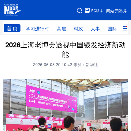
手机版
PC版本
网站无障碍
网站地图
首页
学习进行时
高层
时政
人事
国际
财
2026上海老博会透视中国银发经济新动
学习进行时
高层
时政
人事
能
国际
财经
网评
港澳
2026-06-08 20:10:42
来源：新华社
台湾
思客智库
全球连线
教育
科技
科创
量子
体育
文化
书画
健康
军事
访谈
视频
图片
政务
法律
中央文件
金融
汽车
食品
人居
信息化
数字经济