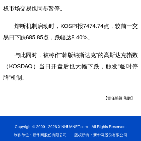
权市场交易也同步暂停。
学术中国
乡村振兴
银龄
溯源中国
熔断机制启动时，KOSPI报7474.74点，较前一交
城市
旅游
能源
会展
易日下跌685.85点，跌幅达8.40%。
彩票
娱乐
时尚
悦读
公益
一带一路
亚太网
上市公司
与此同时，被称作“韩版纳斯达克”的高斯达克指数
（KOSDAQ）当日开盘后也大幅下跌，触发“临时停
文化产业
牌”机制。
地方频道
【责任编辑:焦鹏】
北京
天津
河北
山西
辽宁
吉林
上海
江苏
Copyright © 2000 - 2026 XINHUANET.com All Rights Reserved.
浙江
安徽
福建
江西
制作单位：新华网股份有限公司 版权所有：新华网股份有限公司