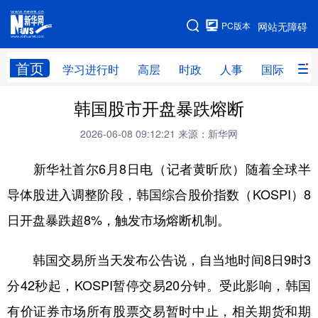
手机版
PC版本
网站无障碍
网站地图
首页
学习进行时
高层
时政
人事
国际
财
韩国股市开盘暴跌熔断
学习进行时
高层
时政
人事
2026-06-08 09:12:21
来源：新华网
国际
财经
网评
港澳
新华社首尔6月8日电（记者黄昕欣）随着全球半
台湾
思客智库
全球连线
教育
导体股进入调整阶段，韩国综合股价指数（KOSPI）8
科技
科创
量子
体育
日开盘暴跌超8%，触发市场熔断机制。
文化
书画
健康
军事
访谈
视频
图片
政务
韩国交易所当天发布公告说，自当地时间8日9时3
分42秒起，KOSPI暂停交易20分钟。受此影响，韩国
法律
中央文件
金融
汽车
有价证券市场所有股票交易暂时中止，相关期货和期
食品
人居
信息化
数字经济