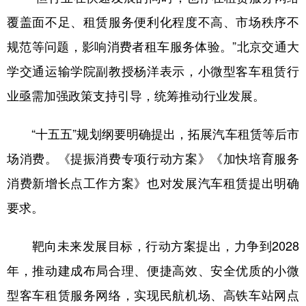
山东
河南
湖北
湖南
覆盖面不足、租赁服务便利化程度不高、市场秩序不
广东
广西
海南
重庆
规范等问题，影响消费者租车服务体验。”北京交通大
四川
贵州
云南
西藏
学交通运输学院副教授杨洋表示，小微型客车租赁行
陕西
甘肃
青海
宁夏
业亟需加强政策支持引导，统筹推动行业发展。
新疆
内蒙古
黑龙江
“十五五”规划纲要明确提出，拓展汽车租赁等后市
场消费。《提振消费专项行动方案》《加快培育服务
多语种频道
消费新增长点工作方案》也对发展汽车租赁提出明确
English
Español
Français
عربى
要求。
Русский язык
日本語
한국어
靶向未来发展目标，行动方案提出，力争到2028
Deutsch
Português
年，推动建成布局合理、便捷高效、安全优质的小微
型客车租赁服务网络，实现民航机场、高铁车站网点