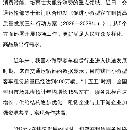
消费潜能、培育壮大服务消费的重点领域。近日，交
学术中国
乡村振兴
银龄
溯源中国
通运输部等十部门联合印发《促进小微型客车租赁高
质量发展三年行动方案（2026—2028年）》，从5个
城市
旅游
能源
会展
方面部署开展13项工作，更好满足人民群众多样化、
彩票
娱乐
时尚
悦读
高品质出行需求。
公益
一带一路
亚太网
上市公司
近年来，我国小微型客车租赁行业进入快速发展
文化产业
时期。来自交通运输部的数据显示，目前我国小微型
客车租赁总量已经达到400万辆。“十五五”时期，全国
地方频道
短租市场规模预计年均增长15%左右。服务规模迅速
北京
天津
河北
山西
增长，供给结构逐步优化，租赁企业与上下游企业加
辽宁
吉林
上海
江苏
强资源共享，实现合作共赢。
浙江
安徽
福建
江西
“但行业在快速发展的同时，也存在租赁服务网络