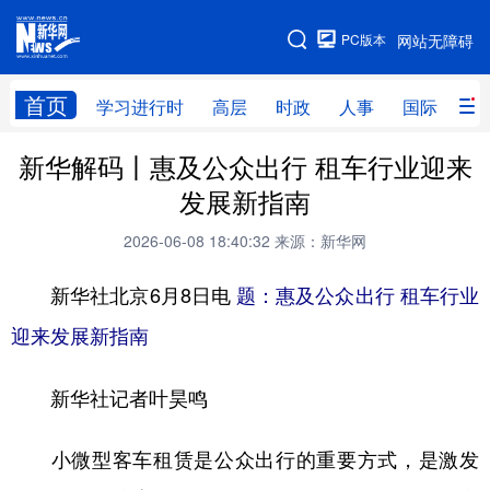
手机版
PC版本
网站无障碍
网站地图
首页
学习进行时
高层
时政
人事
国际
财
新华解码丨惠及公众出行 租车行业迎来
学习进行时
高层
时政
人事
发展新指南
国际
财经
网评
港澳
2026-06-08 18:40:32
来源：新华网
台湾
思客智库
全球连线
教育
新华社北京6月8日电
题：惠及公众出行 租车行业
科技
科创
量子
体育
迎来发展新指南
文化
书画
健康
军事
新华社记者叶昊鸣
访谈
视频
图片
政务
法律
中央文件
金融
汽车
小微型客车租赁是公众出行的重要方式，是激发
食品
人居
信息化
数字经济