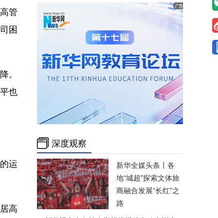
业高管
公司困
降。
平也
深度观察
的运
新华全媒头条丨
各
地“城超”探索文体旅
商融合发展“长红”之
路
居高