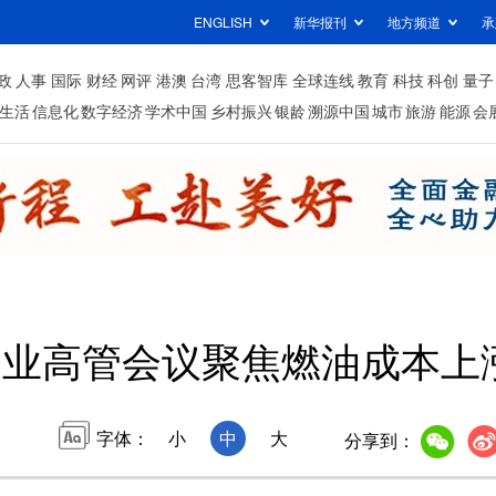
ENGLISH
新华报刊
地方频道
承
政
人事
国际
财经
网评
港澳
台湾
思客智库
全球连线
教育
科技
科创
量子
生活
信息化
数字经济
学术中国
乡村振兴
银龄
溯源中国
城市
旅游
能源
会
空业高管会议聚焦燃油成本上
字体：
小
中
大
分享到：