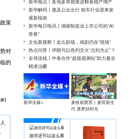
新华视点丨
各地多举措推进粮食稳产增产
。
新华解码丨惠及公众出行 租车行业迎来发
展新指南
定政策
新华每日电讯丨
湖南制造业上市公司的“AI
答卷”
文化新观察丨
走出剧场，戏剧仍在“现场”
势对
热点问答丨伊朗与以色列交火“点到为止”？
全球连线丨
中泰合作“超级观测站”助力曼谷
临的
精准治霾
焦鹏】
麦收新图景丨麦田新生
新华全媒+
代 逐梦好时光
人
故宫还可以这么看