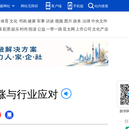
建网站
网站无障碍
客户端
手机版
站内搜索
体育
文化
书画
健康
军事
访谈
视频
图片
政务
法律
中央文件
展
彩票
娱乐
时尚
悦读
公益
一带一路
亚太网
上市公司
文化产业
涨与行业应对