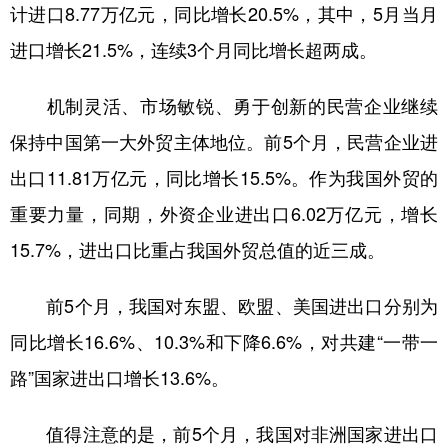
山东
河南
湖北
湖南
计进口8.77万亿元，同比增长20.5%，其中，5月当月
进口增长21.5%，连续3个月同比增长超两成。
广东
广西
海南
重庆
四川
贵州
云南
西藏
机制灵活、市场敏锐、勇于创新的民营企业继续
陕西
甘肃
青海
宁夏
保持中国第一大外贸主体地位。前5个月，民营企业进
出口11.81万亿元，同比增长15.5%。作为我国外贸的
新疆
内蒙古
黑龙江
重要力量，同期，外资企业进出口6.02万亿元，增长
15.7%，进出口比重占我国外贸总值的近三成。
多语种频道
English
Español
Français
عربى
前5个月，我国对东盟、欧盟、美国进出口分别为
Русский язык
日本語
한국어
同比增长16.6%、10.3%和下降6.6%，对共建“一带一
路”国家进出口增长13.6%。
Deutsch
Português
值得注意的是，前5个月，我国对非洲国家进出口