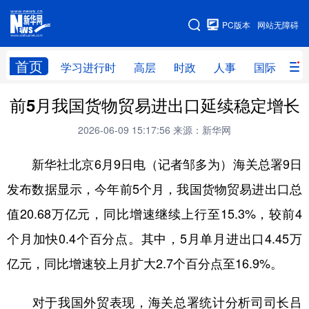
手机版
PC版本
网站无障碍
网站地图
首页
学习进行时
高层
时政
人事
国际
财
前5月我国货物贸易进出口延续稳定增长
学习进行时
高层
时政
人事
2026-06-09 15:17:56
来源：新华网
国际
财经
网评
港澳
新华社北京6月9日电（记者邹多为）海关总署9日
台湾
思客智库
全球连线
教育
发布数据显示，今年前5个月，我国货物贸易进出口总
科技
科创
量子
体育
值20.68万亿元，同比增速继续上行至15.3%，较前4
文化
书画
健康
军事
个月加快0.4个百分点。其中，5月单月进出口4.45万
访谈
视频
图片
政务
亿元，同比增速较上月扩大2.7个百分点至16.9%。
法律
中央文件
金融
汽车
对于我国外贸表现，海关总署统计分析司司长吕
食品
人居
信息化
数字经济