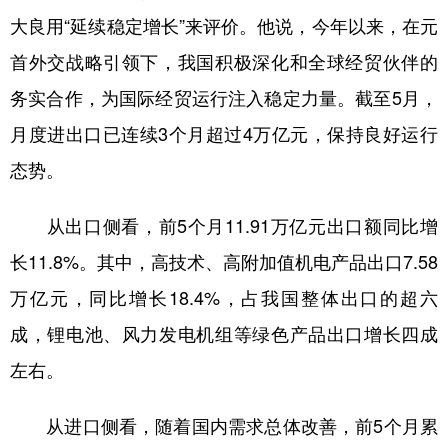
大良用“延续稳定增长”来评价。他说，今年以来，在元
学术中国
乡村振兴
银龄
溯源中国
首外交战略引领下，我国积极深化和全球经贸伙伴的
城市
旅游
能源
会展
务实合作，为国际经贸运行注入稳定力量。截至5月，
彩票
娱乐
时尚
悦读
月度进出口已连续3个月超过4万亿元，保持良好运行
公益
一带一路
亚太网
上市公司
态势。
文化产业
从出口侧看，前5个月11.91万亿元出口额同比增
长11.8%。其中，高技术、高附加值机电产品出口7.58
地方频道
万亿元，同比增长18.4%，占我国整体出口的超六
北京
天津
河北
山西
成，锂电池、风力发电机组等绿色产品出口增长四成
左右。
辽宁
吉林
上海
江苏
浙江
安徽
福建
江西
从进口侧看，随着国内需求总体改善，前5个月累