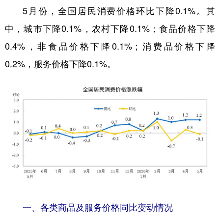
5月份，全国居民消费价格环比下降0.1%。其
学术中国
乡村振兴
银龄
溯源中国
中，城市下降0.1%，农村下降0.1%；食品价格下降
城市
旅游
能源
会展
0.4%，非食品价格下降0.1%；消费品价格下降
彩票
娱乐
时尚
悦读
0.2%，服务价格下降0.1%。
公益
一带一路
亚太网
上市公司
文化产业
地方频道
北京
天津
河北
山西
辽宁
吉林
上海
江苏
浙江
安徽
福建
江西
一、各类商品及服务价格同比变动情况