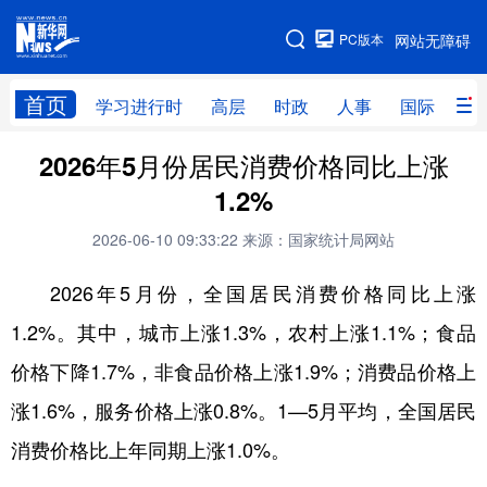
手机版
PC版本
网站无障碍
网站地图
首页
学习进行时
高层
时政
人事
国际
财
2026年5月份居民消费价格同比上涨
学习进行时
高层
时政
人事
1.2%
国际
财经
网评
港澳
2026-06-10 09:33:22
来源：国家统计局网站
台湾
思客智库
全球连线
教育
2026年5月份，全国居民消费价格同比上涨
科技
科创
量子
体育
1.2%。其中，城市上涨1.3%，农村上涨1.1%；食品
文化
书画
健康
军事
价格下降1.7%，非食品价格上涨1.9%；消费品价格上
访谈
视频
图片
政务
涨1.6%，服务价格上涨0.8%。1­­—5月平均，全国居民
法律
中央文件
金融
汽车
消费价格比上年同期上涨1.0%。
食品
人居
信息化
数字经济