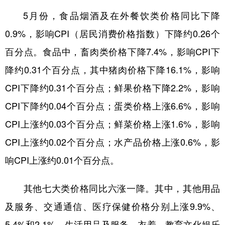
山东
河南
湖北
湖南
5月份，食品烟酒及在外餐饮类价格同比下降
广东
广西
海南
重庆
0.9%，影响CPI（居民消费价格指数）下降约0.26个
四川
贵州
云南
西藏
百分点。食品中，畜肉类价格下降7.4%，影响CPI下
陕西
甘肃
青海
宁夏
降约0.31个百分点，其中猪肉价格下降16.1%，影响
CPI下降约0.31个百分点；鲜果价格下降2.2%，影响
新疆
内蒙古
黑龙江
CPI下降约0.04个百分点；蛋类价格上涨6.6%，影响
CPI上涨约0.03个百分点；鲜菜价格上涨1.6%，影响
多语种频道
CPI上涨约0.02个百分点；水产品价格上涨0.6%，影
English
Español
Français
عربى
响CPI上涨约0.01个百分点。
Русский язык
日本語
한국어
其他七大类价格同比六涨一降。其中，其他用品
Deutsch
Português
及服务、交通通信、医疗保健价格分别上涨9.9%、
5.4%和2.1%，生活用品及服务、衣着、教育文化娱乐