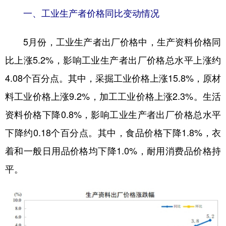
山东
河南
湖北
湖南
一、工业生产者价格同比变动情况
广东
广西
海南
重庆
5月份，工业生产者出厂价格中，生产资料价格同
四川
贵州
云南
西藏
比上涨5.2%，影响工业生产者出厂价格总水平上涨约
陕西
甘肃
青海
宁夏
4.08个百分点。其中，采掘工业价格上涨15.8%，原材
新疆
内蒙古
黑龙江
料工业价格上涨9.2%，加工工业价格上涨2.3%。生活
资料价格下降0.8%，影响工业生产者出厂价格总水平
多语种频道
下降约0.18个百分点。其中，食品价格下降1.8%，衣
着和一般日用品价格均下降1.0%，耐用消费品价格持
English
Español
Français
عربى
平。
Русский язык
日本語
한국어
Deutsch
Português