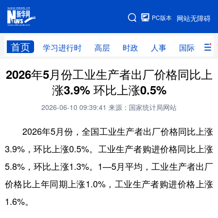
手机版
PC版本
网站无障碍
网站地图
首页
学习进行时
高层
时政
人事
国际
财
2026年5月份工业生产者出厂价格同比上
学习进行时
高层
时政
人事
涨3.9% 环比上涨0.5%
国际
财经
网评
港澳
2026-06-10 09:39:41
来源：国家统计局网站
台湾
思客智库
全球连线
教育
2026年5月份，全国工业生产者出厂价格同比上涨
科技
科创
量子
体育
3.9%，环比上涨0.5%。工业生产者购进价格同比上涨
文化
书画
健康
军事
5.8%，环比上涨1.3%。1—5月平均，工业生产者出厂
访谈
视频
图片
政务
价格比上年同期上涨1.0%，工业生产者购进价格上涨
法律
中央文件
金融
汽车
1.6%。
食品
人居
信息化
数字经济