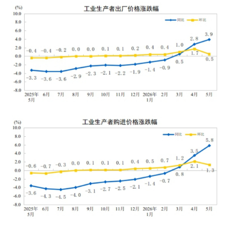
学术中国
乡村振兴
银龄
溯源中国
城市
旅游
能源
会展
彩票
娱乐
时尚
悦读
公益
一带一路
亚太网
上市公司
文化产业
地方频道
北京
天津
河北
山西
辽宁
吉林
上海
江苏
浙江
安徽
福建
江西