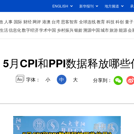
ENGLISH
新华报刊
地方频道
承
政
人事
国际
财经
网评
港澳
台湾
思客智库
全球连线
教育
科技
科创
量子
生活
信息化
数字经济
学术中国
乡村振兴
银龄
溯源中国
城市
旅游
能源
会
5月CPI和PPI数据释放哪
字体：
小
中
大
分享到：