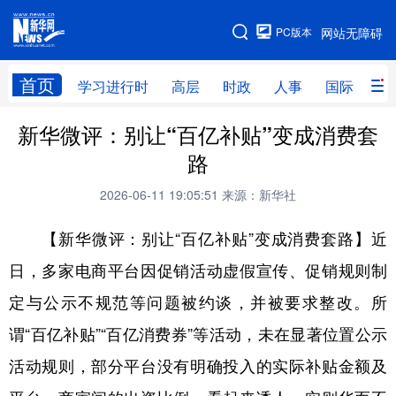
手机版
PC版本
网站无障碍
网站地图
首页
学习进行时
高层
时政
人事
国际
财
新华微评：别让“百亿补贴”变成消费套
学习进行时
高层
时政
人事
路
国际
财经
网评
港澳
2026-06-11 19:05:51
来源：新华社
台湾
思客智库
全球连线
教育
【新华微评：别让“百亿补贴”变成消费套路】近
科技
科创
量子
体育
日，多家电商平台因促销活动虚假宣传、促销规则制
文化
书画
健康
军事
定与公示不规范等问题被约谈，并被要求整改。所
访谈
视频
图片
政务
谓“百亿补贴”“百亿消费券”等活动，未在显著位置公示
法律
中央文件
金融
汽车
活动规则，部分平台没有明确投入的实际补贴金额及
食品
人居
信息化
数字经济