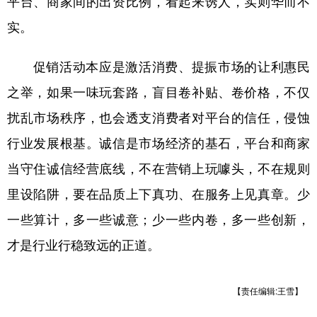
平台、商家间的出资比例，看起来诱人，实则华而不
实。
学术中国
乡村振兴
银龄
溯源中国
城市
旅游
能源
会展
促销活动本应是激活消费、提振市场的让利惠民
彩票
娱乐
时尚
悦读
之举，如果一味玩套路，盲目卷补贴、卷价格，不仅
扰乱市场秩序，也会透支消费者对平台的信任，侵蚀
公益
一带一路
亚太网
上市公司
行业发展根基。诚信是市场经济的基石，平台和商家
文化产业
当守住诚信经营底线，不在营销上玩噱头，不在规则
里设陷阱，要在品质上下真功、在服务上见真章。少
地方频道
一些算计，多一些诚意；少一些内卷，多一些创新，
北京
天津
河北
山西
才是行业行稳致远的正道。
辽宁
吉林
上海
江苏
浙江
安徽
福建
【责任编辑:王雪】
江西