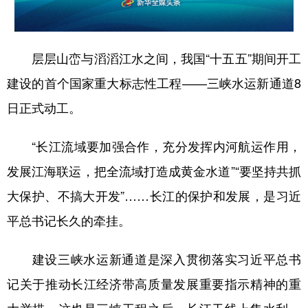
山东
河南
湖北
湖南
广东
广西
海南
重庆
层层山峦与滔滔江水之间，我国“十五五”期间开工
四川
贵州
云南
西藏
建设的首个国家重大标志性工程——三峡水运新通道8
陕西
甘肃
青海
宁夏
日正式动工。
新疆
内蒙古
黑龙江
“长江流域要加强合作，充分发挥内河航运作用，
发展江海联运，把全流域打造成黄金水道”“要坚持共抓
多语种频道
大保护、不搞大开发”……长江的保护和发展，是习近
English
Español
Français
عربى
平总书记长久的牵挂。
Русский язык
日本語
한국어
建设三峡水运新通道是深入贯彻落实习近平总书
Deutsch
Português
记关于推动长江经济带高质量发展重要指示精神的重
大举措。这也是三峡工程之后，长江干线上集水利、