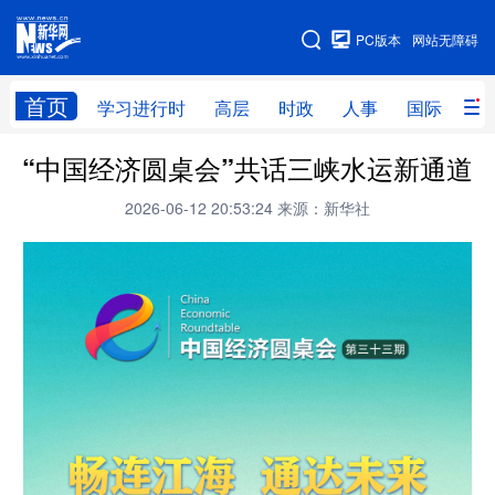
手机版
PC版本
网站无障碍
网站地图
首页
学习进行时
高层
时政
人事
国际
财
“中国经济圆桌会”共话三峡水运新通道
学习进行时
高层
时政
人事
2026-06-12 20:53:24
来源：新华社
国际
财经
网评
港澳
台湾
思客智库
全球连线
教育
科技
科创
量子
体育
文化
书画
健康
军事
访谈
视频
图片
政务
法律
中央文件
金融
汽车
食品
人居
信息化
数字经济