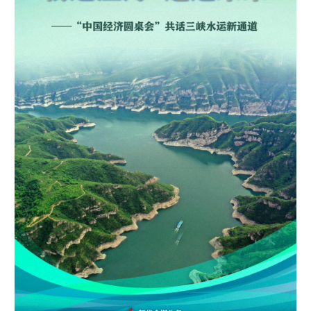
学术中国
乡村振兴
银龄
溯源中国
城市
旅游
能源
会展
彩票
娱乐
时尚
悦读
公益
一带一路
亚太网
上市公司
文化产业
地方频道
北京
天津
河北
山西
辽宁
吉林
上海
江苏
浙江
安徽
福建
江西