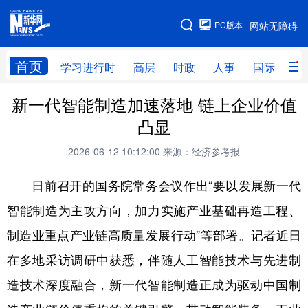
手机版
PC版本
网站无障碍
网站地图
首页
学习进行时
高层
时政
人事
国际
财
新一代智能制造加速落地 链上企业价值
学习进行时
高层
时政
人事
凸显
国际
财经
网评
港澳
2026-06-12 10:12:00
来源：经济参考报
台湾
思客智库
全球连线
教育
日前召开的国务院常务会议作出“要以发展新一代
科技
科创
量子
体育
智能制造为主攻方向，加力实施产业基础再造工程、
文化
书画
健康
军事
制造业重点产业链高质量发展行动”等部署。记者近日
访谈
视频
图片
政务
在多地采访调研中获悉，伴随人工智能技术与先进制
法律
中央文件
金融
汽车
造技术深度融合，新一代智能制造正成为驱动中国制
食品
人居
信息化
数字经济