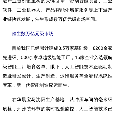
造产业链价值重构的关键引擎，带动智能装备、工业
软件、工业机器人、产品智能化增值服务等上下游产
学术中国
乡村振兴
银龄
溯源中国
业链快速发展，催生形成数万亿元级市场空间。
城市
旅游
能源
会展
彩票
娱乐
时尚
悦读
催生数万亿元级市场
公益
一带一路
亚太网
上市公司
目前我国已经累计建成3.5万家基础级、8200余家
文化产业
先进级、500余家卓越级智能工厂，15家企业入选领航
级智能工厂培育名单。眼下，人工智能技术正驱动制
地方频道
造业研发设计、生产制造、运维服务等全流程系统性
变革，新一代智能制造应运而生。
北京
天津
河北
山西
辽宁
吉林
上海
江苏
在华晨宝马沈阳生产基地，从冲压车间的毫米级
浙江
安徽
福建
江西
质检，到涂装环节的实时视觉监控，人工智能技术已