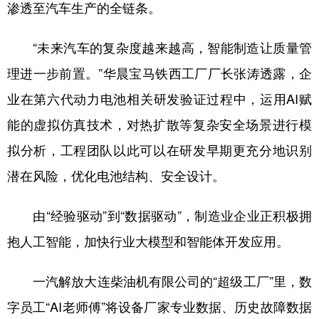
山东
河南
湖北
湖南
渗透至汽车生产的全链条。
广东
广西
海南
重庆
“未来汽车的复杂度越来越高，智能制造让质量管
四川
贵州
云南
西藏
理进一步前置。”华晨宝马铁西工厂厂长张涛透露，企
陕西
甘肃
青海
宁夏
业在第六代动力电池相关研发验证过程中，运用AI赋
能的虚拟仿真技术，对热扩散等复杂安全场景进行模
新疆
内蒙古
黑龙江
拟分析，工程团队以此可以在研发早期更充分地识别
潜在风险，优化电池结构、安全设计。
多语种频道
English
Español
Français
عربى
由“经验驱动”到“数据驱动”，制造业企业正积极拥
抱人工智能，加快行业大模型和智能体开发应用。
Русский язык
日本語
한국어
Deutsch
Português
一汽解放大连柴油机有限公司的“超级工厂”里，数
字员工“AI老师傅”将设备厂家专业数据、历史故障数据