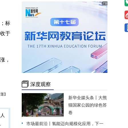
%；标
，收于
领涨，
深度观察
艾莲】
新华全媒头条丨
大熊
猫国家公园的绿色答
卷
市场最前沿丨氢能迈向规模化应用，下一
人