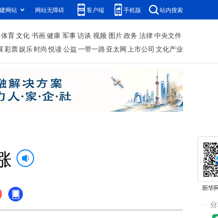
建网站
网站无障碍
客户端
手机版
站内搜索
体育
文化
书画
健康
军事
访谈
视频
图片
政务
法律
中央文件
展
彩票
娱乐
时尚
悦读
公益
一带一路
亚太网
上市公司
文化产业
涨