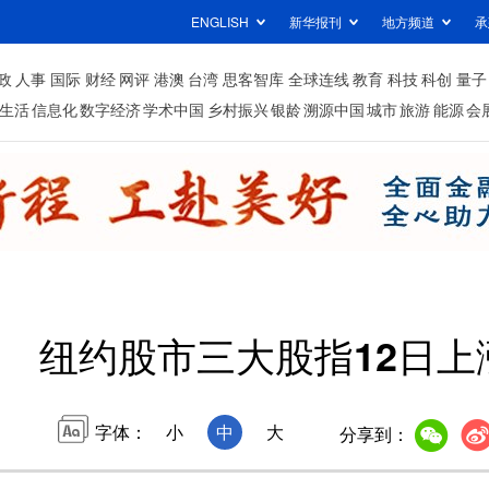
ENGLISH
新华报刊
地方频道
承
政
人事
国际
财经
网评
港澳
台湾
思客智库
全球连线
教育
科技
科创
量子
生活
信息化
数字经济
学术中国
乡村振兴
银龄
溯源中国
城市
旅游
能源
会
纽约股市三大股指12日上
字体：
小
中
大
分享到：