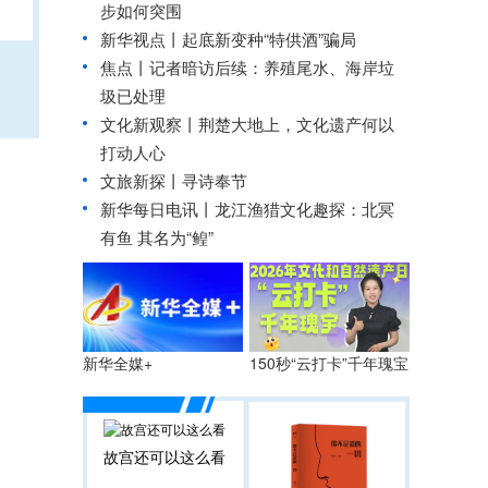
步如何突围
新华视点丨
起底新变种“特供酒”骗局
焦点丨记者暗访后续：养殖尾水、海岸垃
圾已处理
文化新观察丨
荆楚大地上，文化遗产何以
打动人心
文旅新探丨寻诗奉节
新华每日电讯丨
龙江渔猎文化趣探：北冥
有鱼 其名为“鳇”
150秒“云打卡”千年瑰宝
新华全媒+
故宫还可以这么看