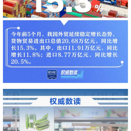
山东
河南
湖北
湖南
广东
广西
海南
重庆
四川
贵州
云南
西藏
陕西
甘肃
青海
宁夏
新疆
内蒙古
黑龙江
多语种频道
English
Español
Français
عربى
Русский язык
日本語
한국어
Deutsch
Português