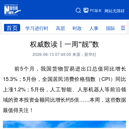
手机版
PC版本
网站无障碍
网站地图
首页
学习进行时
高层
时政
人事
国际
财
权威数读丨一周“靓”数
学习进行时
高层
时政
人事
2026-06-13 07:49:05
来源：新华社
国际
财经
网评
港澳
前5个月，我国货物贸易进出口总值同比增长
台湾
思客智库
全球连线
教育
15.3%；5月份，全国居民消费价格指数（CPI）同比
科技
科创
量子
体育
上涨1.2%；5月份，人工智能、人形机器人等前沿领
文化
书画
健康
军事
域的资本投资金额同比增长约5倍……本周，这些数据
访谈
视频
图片
政务
最值得关注！
法律
中央文件
金融
汽车
食品
人居
信息化
数字经济