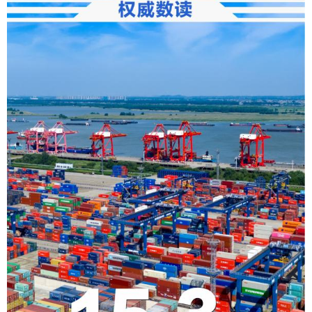
学术中国
乡村振兴
银龄
溯源中国
城市
旅游
能源
会展
彩票
娱乐
时尚
悦读
公益
一带一路
亚太网
上市公司
文化产业
地方频道
北京
天津
河北
山西
辽宁
吉林
上海
江苏
浙江
安徽
福建
江西