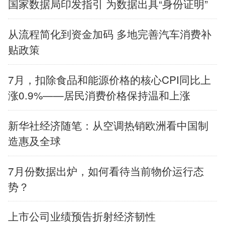
国家数据局印发指引 为数据出具“身份证明”
中央文件
金融
汽车
食品
从流程简化到资金加码 多地完善汽车消费补
人居
信息化
数字经济
学术中国
贴政策
乡村振兴
溯源中国
城市
旅游
7月，扣除食品和能源价格的核心CPI同比上
涨0.9%——居民消费价格保持温和上涨
能源
会展
彩票
娱乐
新华社经济随笔：从空调热销欧洲看中国制
时尚
悦读
公益
一带一路
造惠及全球
亚太网
上市公司
文化产业
7月份数据出炉，如何看待当前物价运行态
势？
地方频道
上市公司业绩预告折射经济韧性
北京
天津
河北
山西