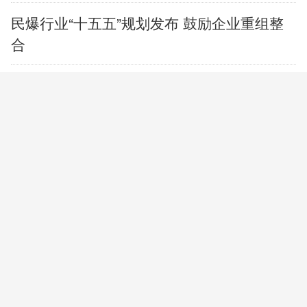
民爆行业“十五五”规划发布 鼓励企业重组整
合
融资密集落地 AI视频大模型竞速商业化
重点工程集中落地 广东电网交出上半年投资
建设亮眼答卷
上半年接待境外游客超531万人次 三个场景
看上海入境游新变化
美国将对多晶硅衍生品加征15%关税
中国经贸治理体系一次重要升级——专家解