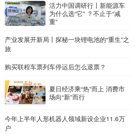
活力中国调研行丨新能源车
English
Español
Français
عربى
为什么选“它” ？不止于“减
重”
Русский язык
日本語
한국어
产业发展开新局丨探秘一块锂电池的“重生”之
Deutsch
Português
旅
购买联程车票列车停运后怎么退票？
夏日经济乘“热”而上 消费市
场向“新”而行
今年上半年人形机器人领域新设企业11.6万
户