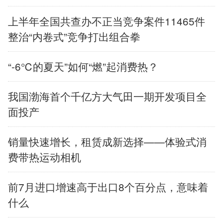
上半年全国共查办不正当竞争案件11465件
辽宁
吉林
上海
江苏
整治“内卷式”竞争打出组合拳
浙江
安徽
福建
江西
“-6℃的夏天”如何“燃”起消费热？
山东
河南
湖北
湖南
我国渤海首个千亿方大气田一期开发项目全
广东
广西
海南
重庆
面投产
四川
贵州
云南
西藏
销量快速增长，租赁成新选择——体验式消
陕西
甘肃
青海
宁夏
费带热运动相机
新疆
内蒙古
黑龙江
前7月进口增速高于出口8个百分点，意味着
什么
多语种频道