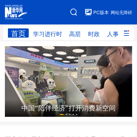
PC版本
网站无障碍
首页
网站地图
学习进行时
高层
时政
人事
国
学习进行时
高层
时政
人事
国际
财经
网评
港澳
台湾
思客智库
全球连线
教育
线
科技
科创
量子
体育
中国“陪伴经济”打开消费新空间
文化
书画
健康
军事
访谈
视频
图片
政务