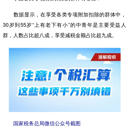
山东
河南
湖北
湖南
数据显示，在享受各类专项附加扣除的群体中，
广东
广西
海南
重庆
30岁到55岁“上有老下有小”的中青年是主要受益人
四川
贵州
云南
西藏
群，人数占比超八成，享受减税金额占比超九成。
陕西
甘肃
青海
宁夏
新疆
内蒙古
黑龙江
多语种频道
English
Español
Français
عربى
Русский язык
日本語
한국어
Deutsch
Português
国家税务总局微信公众号截图