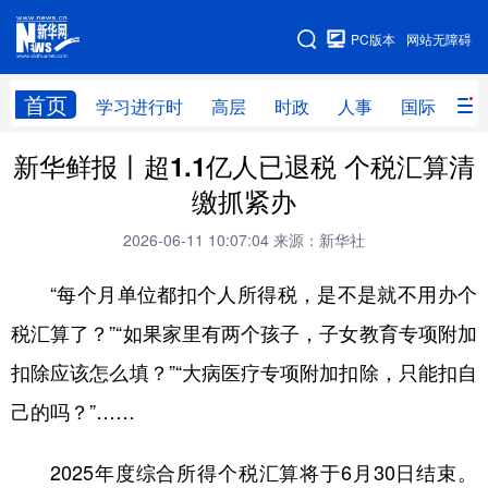
手机版
PC版本
网站无障碍
网站地图
首页
学习进行时
高层
时政
人事
国际
财
新华鲜报丨超1.1亿人已退税 个税汇算清
学习进行时
高层
时政
人事
缴抓紧办
国际
财经
网评
港澳
2026-06-11 10:07:04
来源：新华社
台湾
思客智库
全球连线
教育
“每个月单位都扣个人所得税，是不是就不用办个
科技
科创
量子
体育
税汇算了？”“如果家里有两个孩子，子女教育专项附加
文化
书画
健康
军事
扣除应该怎么填？”“大病医疗专项附加扣除，只能扣自
访谈
视频
图片
政务
己的吗？”……
法律
中央文件
金融
汽车
2025年度综合所得个税汇算将于6月30日结束。
食品
人居
信息化
数字经济