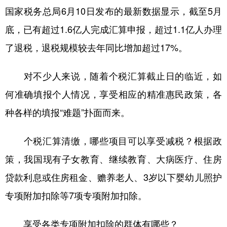
国家税务总局6月10日发布的最新数据显示，截至5月
学术中国
乡村振兴
银龄
溯源中国
底，已有超过1.6亿人完成汇算申报，超过1.1亿人办理
城市
旅游
能源
会展
了退税，退税规模较去年同比增加超过17%。
彩票
娱乐
时尚
悦读
对不少人来说，随着个税汇算截止日的临近，如
公益
一带一路
亚太网
上市公司
何准确填报个人情况，享受相应的精准惠民政策，各
文化产业
种各样的填报“难题”扑面而来。
个税汇算清缴，哪些项目可以享受减税？根据政
地方频道
策，我国现有子女教育、继续教育、大病医疗、住房
北京
天津
河北
山西
贷款利息或住房租金、赡养老人、3岁以下婴幼儿照护
辽宁
吉林
上海
江苏
专项附加扣除等7项专项附加扣除。
浙江
安徽
福建
江西
享受各类专项附加扣除的群体有哪些？