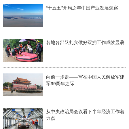
山东
河南
湖北
湖南
“十五五”开局之年中国产业发展观察
广东
广西
海南
重庆
四川
贵州
云南
西藏
陕西
甘肃
青海
宁夏
各地各部队扎实做好双拥工作成效显著
新疆
内蒙古
黑龙江
多语种频道
向前一步走——写在中国人民解放军建
军99周年之际
English
Español
Français
عربى
Русский язык
日本語
한국어
Deutsch
Português
从中央政治局会议看下半年经济工作着
力点