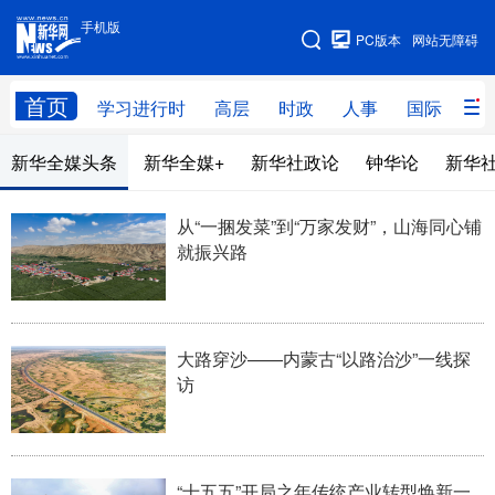
手机版
手机版
PC版本
网站无障碍
网站地图
首页
学习进行时
高层
时政
人事
国际
财
新华全媒头条
新华全媒+
新华社政论
钟华论
新华
学习进行时
高层
时政
人事
国际
财经
网评
港澳
从“一捆发菜”到“万家发财”，山海同心铺
就振兴路
台湾
思客智库
全球连线
教育
科技
科创
量子
体育
文化
书画
健康
军事
大路穿沙——内蒙古“以路治沙”一线探
访
访谈
视频
图片
政务
法律
中央文件
金融
汽车
“十五五”开局之年传统产业转型焕新一
食品
人居
信息化
数字经济