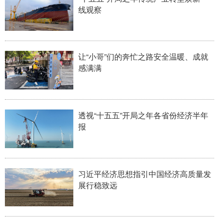
线观察
学术中国
乡村振兴
银龄
溯源中国
城市
旅游
能源
会展
让“小哥”们的奔忙之路安全温暖、成就
彩票
娱乐
时尚
悦读
感满满
公益
一带一路
亚太网
上市公司
文化产业
透视“十五五”开局之年各省份经济半年
报
地方频道
北京
天津
河北
山西
习近平经济思想指引中国经济高质量发
辽宁
吉林
上海
江苏
展行稳致远
浙江
安徽
福建
江西